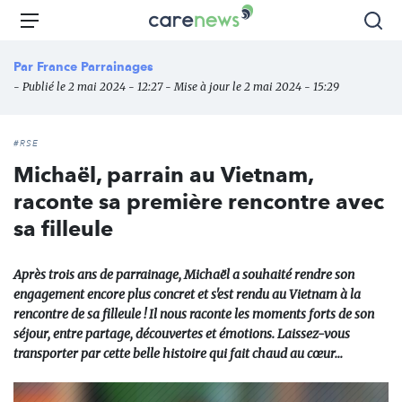
Aller
Carenews,
Menu
Rec
au
Le
contenu
média
Par
France Parrainages
principal
des
- Publié le 2 mai 2024 - 12:27 - Mise à jour le 2 mai 2024 - 15:29
acteurs
de
l'engagement
#RSE
Michaël, parrain au Vietnam,
raconte sa première rencontre avec
sa filleule
Après trois ans de parrainage, Michaël a souhaité rendre son
engagement encore plus concret et s'est rendu au Vietnam à la
rencontre de sa filleule ! Il nous raconte les moments forts de son
séjour, entre partage, découvertes et émotions. Laissez-vous
transporter par cette belle histoire qui fait chaud au cœur...