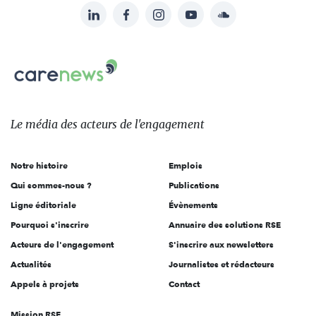
LinkedIn
Facebook
Instagram
YouTube
Soundcloud
Suivez-
nous
Carenews,
sur:
Le
média
des
Le média
des acteurs
de l'engagement
acteurs
de
Notre histoire
Emplois
l'engagement
Qui sommes-nous ?
Publications
Ligne éditoriale
Évènements
Pourquoi s'inscrire
Annuaire des solutions RSE
Acteurs de l'engagement
S'inscrire aux newsletters
Actualités
Journalistes et rédacteurs
Appels à projets
Contact
Mission RSE