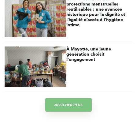
protections menstruelles
réutilisables : une avancée
historique pour la dignité et
l’égalité d’accès à l’hygiène
intime
À Mayotte, une jeune
génération choisit
l'engagement
AFFICHER PLUS