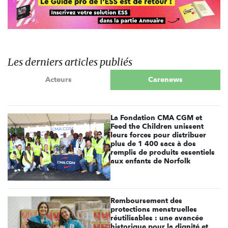
Les derniers articles publiés
Acteurs
Carenews
La Fondation CMA CGM et
Feed the Children unissent
leurs forces pour distribuer
plus de 1 400 sacs à dos
remplis de produits essentiels
aux enfants de Norfolk
Remboursement des
protections menstruelles
réutilisables : une avancée
historique pour la dignité et