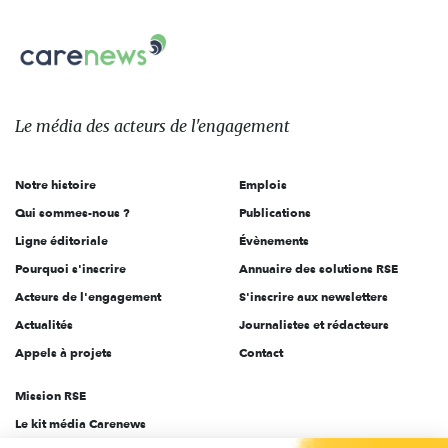
nous
Carenews,
sur:
Le
média
des
Le média
des acteurs
de l'engagement
acteurs
de
Notre histoire
Emplois
l'engagement
Qui sommes-nous ?
Publications
Ligne éditoriale
Évènements
Pourquoi s'inscrire
Annuaire des solutions RSE
Acteurs de l'engagement
S'inscrire aux newsletters
Actualités
Journalistes et rédacteurs
Appels à projets
Contact
Mission RSE
Le kit média Carenews