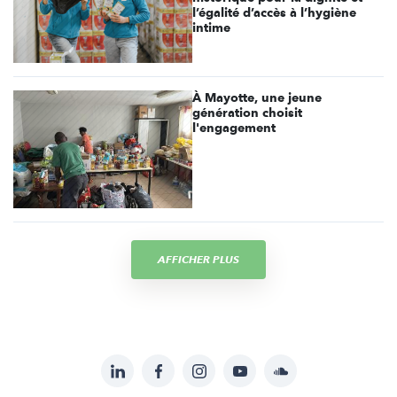
l’égalité d’accès à l’hygiène
intime
À Mayotte, une jeune
génération choisit
l'engagement
AFFICHER PLUS
LinkedIn
Facebook
Instagram
YouTube
Soundcloud
Suivez-