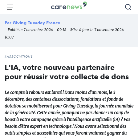
Aller
Carenews,
Menu
Rec
au
Le
contenu
média
Par
Giving Tuesday France
principal
des
- Publié le 7 novembre 2024 - 09:18 - Mise à jour le 7 novembre 2024 -
acteurs
16:07
de
l'engagement
#ASSOCIATIONS
L'IA, votre nouveau partenaire
pour réussir votre collecte de dons
Le compte à rebours est lancé ! Dans moins d’un mois, le 3
décembre, des centaines d'associations, fondations et fonds de
dotation se mobiliseront pour Giving Tuesday, la journée mondiale
de la générosité. Cette année, pourquoi ne pas donner un coup de
boost à votre campagne grâce à l'intelligence artificielle (IA) ? Pas
besoin d'être expert en technologie ! Nous avons sélectionné des
outils simples et accessibles qui vous feront vraiment gagner du