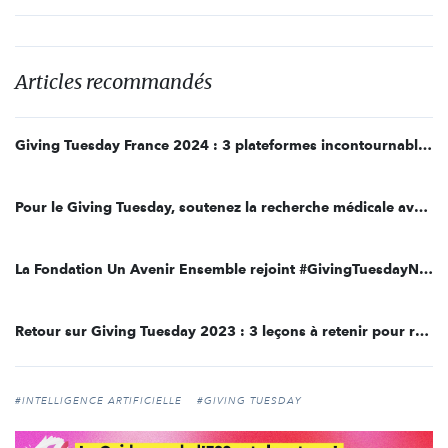
Articles recommandés
Giving Tuesday France 2024 : 3 plateformes incontournables pour recruter des bénévoles
Pour le Giving Tuesday, soutenez la recherche médicale avec l’Institut Pasteur Lille et Franck Thilliez !
La Fondation Un Avenir Ensemble rejoint #GivingTuesdayNextGen pour la jeunesse !
Retour sur Giving Tuesday 2023 : 3 leçons à retenir pour réussir votre campagne en 2024
#INTELLIGENCE ARTIFICIELLE
#GIVING TUESDAY