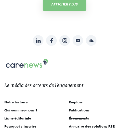
AFFICHER PLUS
LinkedIn
Facebook
Instagram
YouTube
Soundcloud
Suivez-
nous
Carenews,
sur:
Le
média
des
Le média
des acteurs
de l'engagement
acteurs
de
Notre histoire
Emplois
l'engagement
Qui sommes-nous ?
Publications
Ligne éditoriale
Évènements
Pourquoi s'inscrire
Annuaire des solutions RSE