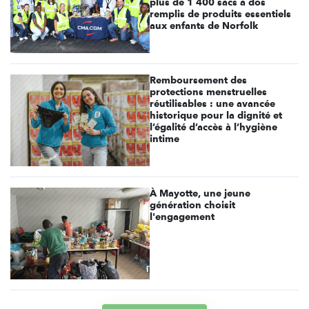
plus de 1 400 sacs à dos
remplis de produits essentiels
aux enfants de Norfolk
Remboursement des
protections menstruelles
réutilisables : une avancée
historique pour la dignité et
l’égalité d’accès à l’hygiène
intime
À Mayotte, une jeune
génération choisit
l'engagement