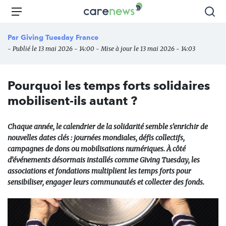
Aller
Carenews,
Menu
Rec
au
Le
contenu
média
Par
Giving Tuesday France
principal
des
- Publié le 13 mai 2026 - 14:00 - Mise à jour le 13 mai 2026 - 14:03
acteurs
de
l'engagement
Pourquoi les temps forts solidaires
mobilisent-ils autant ?
Chaque année, le calendrier de la solidarité semble s’enrichir de
nouvelles dates clés : journées mondiales, défis collectifs,
campagnes de dons ou mobilisations numériques. À côté
d’événements désormais installés comme Giving Tuesday, les
associations et fondations multiplient les temps forts pour
sensibiliser, engager leurs communautés et collecter des fonds.