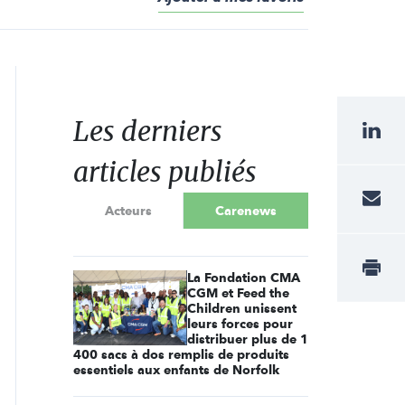
Les derniers
articles publiés
Acteurs
Carenews
La Fondation CMA
CGM et Feed the
Children unissent
leurs forces pour
distribuer plus de 1
400 sacs à dos remplis de produits
essentiels aux enfants de Norfolk