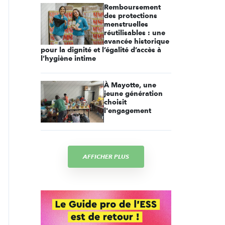
Remboursement
des protections
menstruelles
réutilisables : une
avancée historique
pour la dignité et l’égalité d’accès à
l’hygiène intime
À Mayotte, une
jeune génération
choisit
l'engagement
AFFICHER PLUS