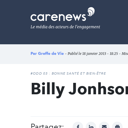
Aller
au
Carenews,
contenu
Le
principal
média
des
acteurs
de
l'engagement
Par
Greffe de Vie
- Publié le 18 janvier 2013 - 18:25 - Mi
#ODD 03 : BONNE SANTÉ ET BIEN-ÊTRE
Billy Jonhso
Partagez:
facebook
linkedin
mail
print