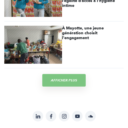
l’égalité d’accès à l’hygiène
intime
À Mayotte, une jeune
génération choisit
l'engagement
AFFICHER PLUS
LinkedIn
Facebook
Instagram
YouTube
Soundcloud
Suivez-