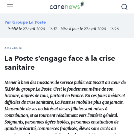
Aller
Carenews,
Menu
Rec
au
Le
contenu
média
Par
Groupe La Poste
principal
des
- Publié le 27 avril 2020 - 16:17 - Mise à jour le 27 avril 2020 - 16:26
acteurs
de
l'engagement
#MÉCÉNAT
La Poste s’engage face à la crise
sanitaire
Mener à bien des missions de service public est inscrit au cœur de
l’ADN du groupe La Poste. C’est le fondement même de son
histoire, auprès de tous, partout en France. En ces jours inédits et
difficiles de crise sanitaire, La Poste se mobilise plus que jamais.
L’ensemble de ses activités et de ses filiales sont mises à
contribution, et se tournent résolument vers l’intérêt général.
Soignants, personnes âgées isolées, personnes en situation de
grande précarité, commerces fragilisés, élèves sans accès au