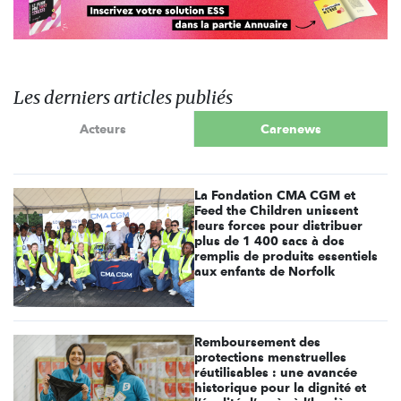
Les derniers articles publiés
Acteurs
Carenews
La Fondation CMA CGM et
Feed the Children unissent
leurs forces pour distribuer
plus de 1 400 sacs à dos
remplis de produits essentiels
aux enfants de Norfolk
Remboursement des
protections menstruelles
réutilisables : une avancée
historique pour la dignité et