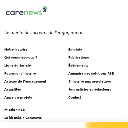
nous
Carenews,
sur:
Le
média
des
Le média
des acteurs
de l'engagement
acteurs
de
Notre histoire
Emplois
l'engagement
Qui sommes-nous ?
Publications
Ligne éditoriale
Évènements
Pourquoi s'inscrire
Annuaire des solutions RSE
Acteurs de l'engagement
S'inscrire aux newsletters
Actualités
Journalistes et rédacteurs
Appels à projets
Contact
Mission RSE
Le kit média Carenews
Groupe AEF