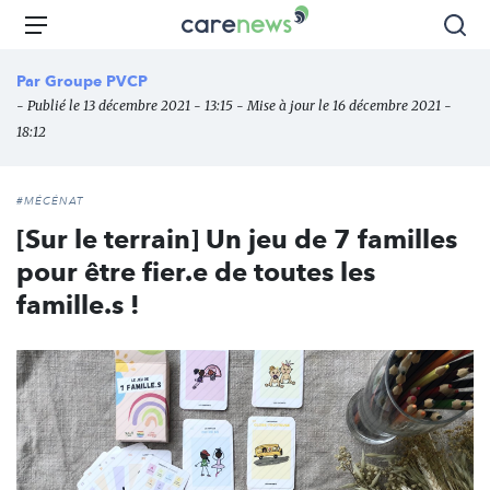
Aller
Carenews,
Menu
Rec
au
Le
contenu
média
Par
Groupe PVCP
principal
des
- Publié le 13 décembre 2021 - 13:15 - Mise à jour le 16 décembre 2021 -
acteurs
18:12
de
l'engagement
#MÉCÉNAT
[Sur le terrain] Un jeu de 7 familles
pour être fier.e de toutes les
famille.s !