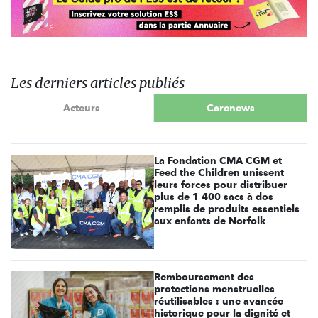
Les derniers articles publiés
Acteurs
Carenews
La Fondation CMA CGM et
Feed the Children unissent
leurs forces pour distribuer
plus de 1 400 sacs à dos
remplis de produits essentiels
aux enfants de Norfolk
Remboursement des
protections menstruelles
réutilisables : une avancée
historique pour la dignité et