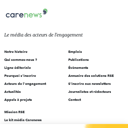
nous
Carenews,
sur:
Le
média
des
Le média
des acteurs
de l'engagement
acteurs
de
Notre histoire
Emplois
l'engagement
Qui sommes-nous ?
Publications
Ligne éditoriale
Évènements
Pourquoi s'inscrire
Annuaire des solutions RSE
Acteurs de l'engagement
S'inscrire aux newsletters
Actualités
Journalistes et rédacteurs
Appels à projets
Contact
Mission RSE
Le kit média Carenews
Groupe AEF