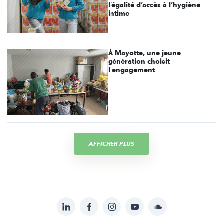
l’égalité d’accès à l’hygiène
intime
À Mayotte, une jeune
génération choisit
l'engagement
AFFICHER PLUS
LinkedIn
Facebook
Instagram
YouTube
Soundcloud
Suivez-