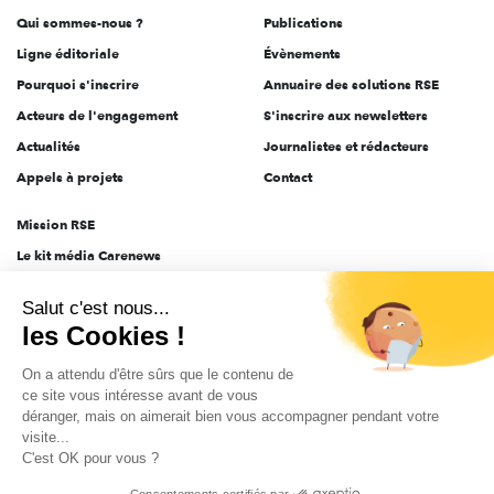
Qui sommes-nous ?
Publications
Ligne éditoriale
Évènements
Pourquoi s'inscrire
Annuaire des solutions RSE
Acteurs de l'engagement
S'inscrire aux newsletters
Actualités
Journalistes et rédacteurs
Appels à projets
Contact
Mission RSE
Le kit média Carenews
Groupe AEF
Salut c'est nous...
AEF info
les Cookies !
Novethic
On a attendu d'être sûrs que le contenu de
PRODURABLE
ce site vous intéresse avant de vous
Inclusiv Day
déranger, mais on aimerait bien vous accompagner pendant votre
visite...
C'est OK pour vous ?
CGV
Données personnelles
Mentions légales
2025-2026 Tout droits réservés
Consentements certifiés par