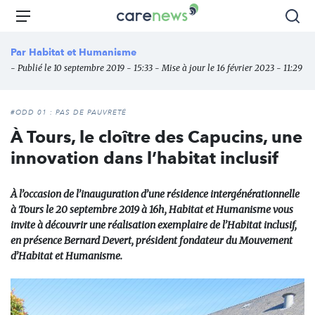
Aller
Carenews,
Menu
Rec
au
Le
contenu
média
Par
Habitat et Humanisme
principal
des
- Publié le 10 septembre 2019 - 15:33 - Mise à jour le 16 février 2023 - 11:29
acteurs
de
l'engagement
#ODD 01 : PAS DE PAUVRETÉ
À Tours, le cloître des Capucins, une
innovation dans l’habitat inclusif
À l’occasion de l’inauguration d’une résidence intergénérationnelle
à Tours le 20 septembre 2019 à 16h, Habitat et Humanisme vous
invite à découvrir une réalisation exemplaire de l’Habitat inclusif,
en présence Bernard Devert, président fondateur du Mouvement
d’Habitat et Humanisme.