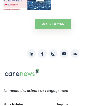
AFFICHER PLUS
LinkedIn
Facebook
Instagram
YouTube
Soundcloud
Suivez-
nous
Carenews,
sur:
Le
média
des
Le média
des acteurs
de l'engagement
acteurs
de
Notre histoire
Emplois
l'engagement