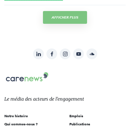
AFFICHER PLUS
LinkedIn
Facebook
Instagram
YouTube
Soundcloud
Suivez-
nous
Carenews,
sur:
Le
média
des
Le média
des acteurs
de l'engagement
acteurs
de
Notre histoire
Emplois
l'engagement
Qui sommes-nous ?
Publications