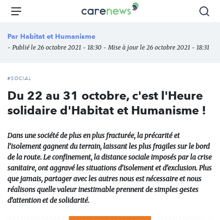
Aller
Carenews,
Menu
Rec
au
Le
contenu
média
Par
Habitat et Humanisme
principal
des
- Publié le 26 octobre 2021 - 18:30 - Mise à jour le 26 octobre 2021 - 18:31
acteurs
de
l'engagement
#SOCIAL
Du 22 au 31 octobre, c'est l'Heure
solidaire d'Habitat et Humanisme !
Dans une société de plus en plus fracturée, la précarité et
l’isolement gagnent du terrain, laissant les plus fragiles sur le bord
de la route. Le confinement, la distance sociale imposés par la crise
sanitaire, ont aggravé les situations d’isolement et d’exclusion. Plus
que jamais, partager avec les autres nous est nécessaire et nous
réalisons quelle valeur inestimable prennent de simples gestes
d’attention et de solidarité.