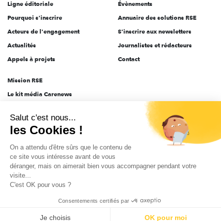
Ligne éditoriale
Évènements
Pourquoi s'inscrire
Annuaire des solutions RSE
Acteurs de l'engagement
S'inscrire aux newsletters
Actualités
Journalistes et rédacteurs
Appels à projets
Contact
Mission RSE
Le kit média Carenews
Groupe AEF
Salut c'est nous...
AEF info
les Cookies !
Novethic
On a attendu d'être sûrs que le contenu de
PRODURABLE
ce site vous intéresse avant de vous
Inclusiv Day
déranger, mais on aimerait bien vous accompagner pendant votre
visite...
C'est OK pour vous ?
CGV
Données personnelles
Mentions légales
2025-2026 Tout droits réservés
Consentements certifiés par
Je choisis
OK pour moi