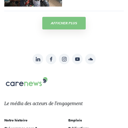
AFFICHER PLUS
LinkedIn
Facebook
Instagram
YouTube
Soundcloud
Suivez-
nous
Carenews,
sur:
Le
média
des
Le média
des acteurs
de l'engagement
acteurs
de
Notre histoire
Emplois
l'engagement