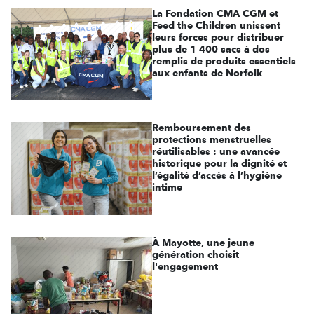
La Fondation CMA CGM et
Feed the Children unissent
leurs forces pour distribuer
plus de 1 400 sacs à dos
remplis de produits essentiels
aux enfants de Norfolk
Remboursement des
protections menstruelles
réutilisables : une avancée
historique pour la dignité et
l’égalité d’accès à l’hygiène
intime
À Mayotte, une jeune
génération choisit
l'engagement