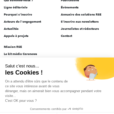
Qui sommes-nous ?
Publications
Ligne éditoriale
Évènements
Pourquoi s'inscrire
Annuaire des solutions RSE
Acteurs de l'engagement
S'inscrire aux newsletters
Actualités
Journalistes et rédacteurs
Appels à projets
Contact
Mission RSE
Le kit média Carenews
Groupe AEF
Salut c'est nous...
AEF info
les Cookies !
Novethic
On a attendu d'être sûrs que le contenu de
PRODURABLE
ce site vous intéresse avant de vous
Inclusiv Day
déranger, mais on aimerait bien vous accompagner pendant votre
visite...
C'est OK pour vous ?
CGV
Données personnelles
Mentions légales
2025-2026 Tout droits réservés
Consentements certifiés par