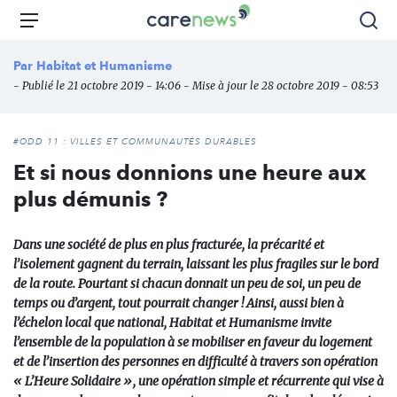
Aller
Carenews,
Menu
Rec
au
Le
contenu
média
Par
Habitat et Humanisme
principal
des
- Publié le 21 octobre 2019 - 14:06 - Mise à jour le 28 octobre 2019 - 08:53
acteurs
de
l'engagement
#ODD 11 : VILLES ET COMMUNAUTÉS DURABLES
Et si nous donnions une heure aux
plus démunis ?
Dans une société de plus en plus fracturée, la précarité et
l’isolement gagnent du terrain, laissant les plus fragiles sur le bord
de la route. Pourtant si chacun donnait un peu de soi, un peu de
temps ou d’argent, tout pourrait changer ! Ainsi, aussi bien à
l’échelon local que national, Habitat et Humanisme invite
l’ensemble de la population à se mobiliser en faveur du logement
et de l’insertion des personnes en difficulté à travers son opération
« L’Heure Solidaire », une opération simple et récurrente qui vise à