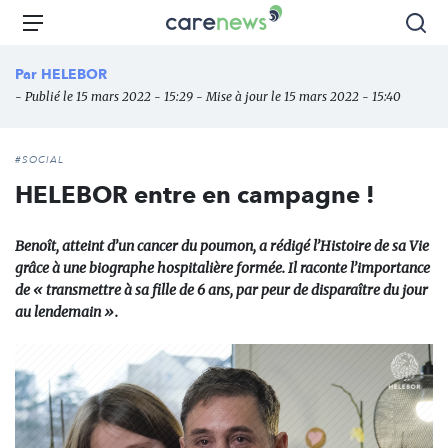
Aller
Carenews,
Menu
Rec
au
Le
contenu
média
Par
HELEBOR
principal
des
- Publié le 15 mars 2022 - 15:29 - Mise à jour le 15 mars 2022 - 15:40
acteurs
de
l'engagement
#SOCIAL
HELEBOR entre en campagne !
Benoît, atteint d’un cancer du poumon, a rédigé l’Histoire de sa Vie
grâce à une biographe hospitalière formée. Il raconte l’importance
de « transmettre à sa fille de 6 ans, par peur de disparaître du jour
au lendemain ».