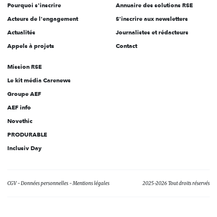
Pourquoi s'inscrire
Annuaire des solutions RSE
Acteurs de l'engagement
S'inscrire aux newsletters
Actualités
Journalistes et rédacteurs
Appels à projets
Contact
Mission RSE
Le kit média Carenews
Groupe AEF
AEF info
Novethic
PRODURABLE
Inclusiv Day
CGV
Données personnelles
Mentions légales
2025-2026 Tout droits réservés