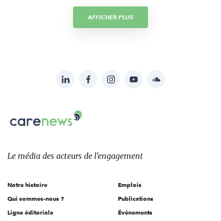
AFFICHER PLUS
LinkedIn
Facebook
Instagram
YouTube
Soundcloud
Suivez-
nous
Carenews,
sur:
Le
média
des
Le média
des acteurs
de l'engagement
acteurs
de
Notre histoire
Emplois
l'engagement
Qui sommes-nous ?
Publications
Ligne éditoriale
Évènements