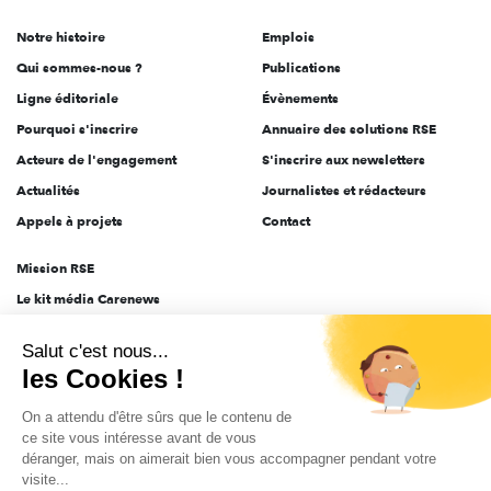
de
Notre histoire
Emplois
l'engagement
Qui sommes-nous ?
Publications
Ligne éditoriale
Évènements
Pourquoi s'inscrire
Annuaire des solutions RSE
Acteurs de l'engagement
S'inscrire aux newsletters
Actualités
Journalistes et rédacteurs
Appels à projets
Contact
Mission RSE
Le kit média Carenews
Groupe AEF
Salut c'est nous...
AEF info
les Cookies !
Novethic
On a attendu d'être sûrs que le contenu de
PRODURABLE
ce site vous intéresse avant de vous
Inclusiv Day
déranger, mais on aimerait bien vous accompagner pendant votre
visite...