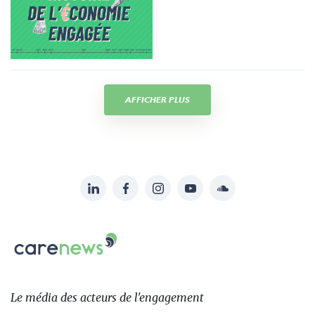
AFFICHER PLUS
LinkedIn
Facebook
Instagram
YouTube
Soundcloud
Suivez-
nous
Carenews,
sur:
Le
média
des
Le média
des acteurs
de l'engagement
acteurs