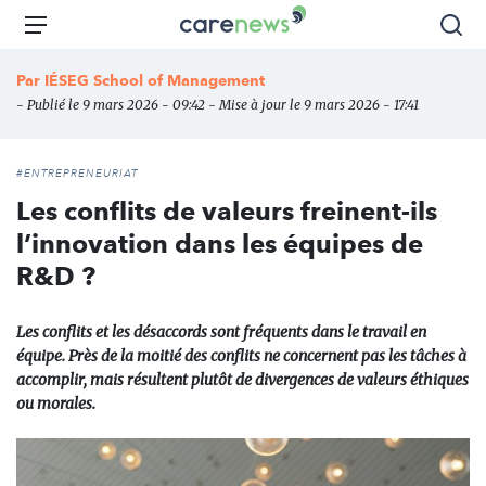
Aller
Carenews,
Menu
Rec
au
Le
contenu
média
Par
IÉSEG School of Management
principal
des
- Publié le 9 mars 2026 - 09:42 - Mise à jour le 9 mars 2026 - 17:41
acteurs
de
l'engagement
#ENTREPRENEURIAT
Les conflits de valeurs freinent-ils
l’innovation dans les équipes de
R&D ?
Les conflits et les désaccords sont fréquents dans le travail en
équipe. Près de la moitié des conflits ne concernent pas les tâches à
accomplir, mais résultent plutôt de divergences de valeurs éthiques
ou morales.