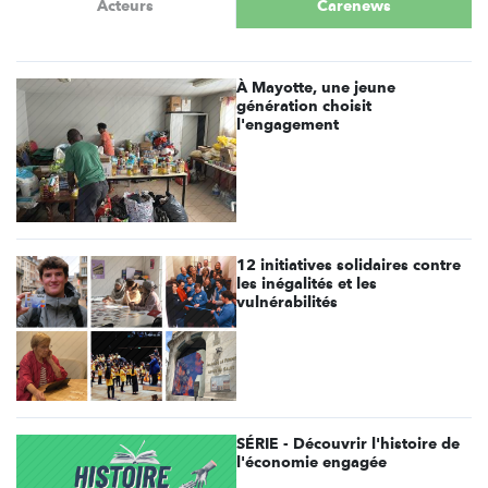
Acteurs
Carenews
À Mayotte, une jeune
génération choisit
l'engagement
12 initiatives solidaires contre
les inégalités et les
vulnérabilités
SÉRIE - Découvrir l'histoire de
l'économie engagée