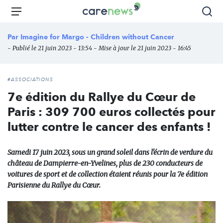
Aller
Carenews,
Menu
Rec
au
Le
contenu
média
Par
Imagine for Margo - Children without Cancer
principal
des
- Publié le 21 juin 2023 - 13:54 - Mise à jour le 21 juin 2023 - 16:45
acteurs
de
l'engagement
#ASSOCIATIONS
7e édition du Rallye du Cœur de
Paris : 309 700 euros collectés pour
lutter contre le cancer des enfants !
Samedi 17 juin 2023, sous un grand soleil dans l'écrin de verdure du
château de Dampierre-en-Yvelines, plus de 230 conducteurs de
voitures de sport et de collection étaient réunis pour la 7e édition
Parisienne du Rallye du Cœur.