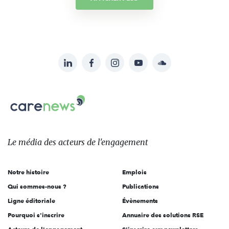
LinkedIn
Facebook
Instagram
YouTube
Soundcloud
Suivez-
nous
Carenews,
sur:
Le
média
des
Le média
des acteurs
de l'engagement
acteurs
de
Notre histoire
Emplois
l'engagement
Qui sommes-nous ?
Publications
Ligne éditoriale
Évènements
Pourquoi s'inscrire
Annuaire des solutions RSE