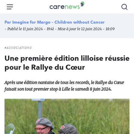
Aller
Carenews,
Menu
Rec
au
Le
contenu
média
Par
Imagine for Margo - Children without Cancer
principal
des
- Publié le 11 juin 2024 - 19:41 - Mise à jour le 12 juin 2024 - 18:09
acteurs
de
l'engagement
#ASSOCIATIONS
Une première édition lilloise réussie
pour le Rallye du Cœur
Après une édition nantaise de tous les records, le Rallye du Cœur
faisait son tout premier stop à Lille le samedi 8 juin 2024.