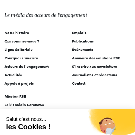
média
des
Le média
des acteurs
de l'engagement
acteurs
de
Notre histoire
Emplois
l'engagement
Qui sommes-nous ?
Publications
Ligne éditoriale
Évènements
Pourquoi s'inscrire
Annuaire des solutions RSE
Acteurs de l'engagement
S'inscrire aux newsletters
Actualités
Journalistes et rédacteurs
Appels à projets
Contact
Mission RSE
Le kit média Carenews
Groupe AEF
Salut c'est nous...
AEF info
les Cookies !
Novethic