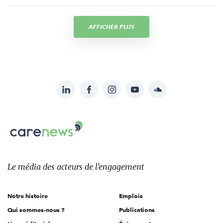
AFFICHER PLUS
LinkedIn
Facebook
Instagram
YouTube
Soundcloud
Suivez-
nous
Carenews,
sur:
Le
média
des
Le média
des acteurs
de l'engagement
acteurs
de
Notre histoire
Emplois
l'engagement
Qui sommes-nous ?
Publications