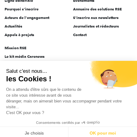
Ligne éditoriale
Évènements
Pourquoi s'inscrire
Annuaire des solutions RSE
Acteurs de l'engagement
S'inscrire aux newsletters
Actualités
Journalistes et rédacteurs
Appels à projets
Contact
Mission RSE
Le kit média Carenews
Groupe AEF
Salut c'est nous...
AEF info
les Cookies !
Novethic
On a attendu d'être sûrs que le contenu de
PRODURABLE
ce site vous intéresse avant de vous
Inclusiv Day
déranger, mais on aimerait bien vous accompagner pendant votre
visite...
C'est OK pour vous ?
CGV
Données personnelles
Mentions légales
2025-2026 Tout droits réservés
Consentements certifiés par
Je choisis
OK pour moi