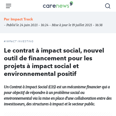
Aller
Carenews,
Menu
Rec
au
Le
contenu
média
Par
Impact Track
principal
des
- Publié le 24 juin 2021 - 16:24 - Mise à jour le 19 juillet 2021 - 16:38
acteurs
de
l'engagement
#IMPACT INVESTING
Le contrat à impact social, nouvel
outil de financement pour les
projets à impact social et
environnemental positif
Un Contrat à Impact Social (CIS) est un mécanisme financier qui a
pour objectif de répondre à un problème social ou
environnemental via la mise en place d’une collaboration entre des
investisseurs, des structures à impact et le secteur public.