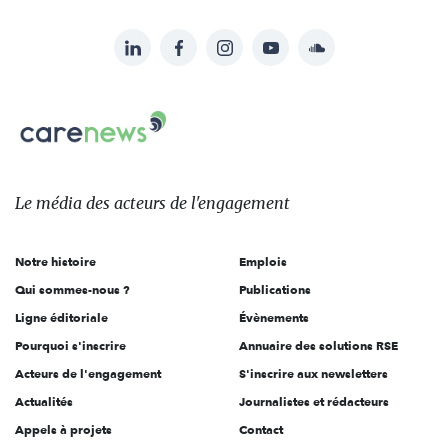
LinkedIn
Facebook
Instagram
YouTube
Soundcloud
Suivez-
nous
Carenews,
sur:
Le
média
des
Le média
des acteurs
de l'engagement
acteurs
de
Notre histoire
Emplois
l'engagement
Qui sommes-nous ?
Publications
Ligne éditoriale
Évènements
Pourquoi s'inscrire
Annuaire des solutions RSE
Acteurs de l'engagement
S'inscrire aux newsletters
Actualités
Journalistes et rédacteurs
Appels à projets
Contact