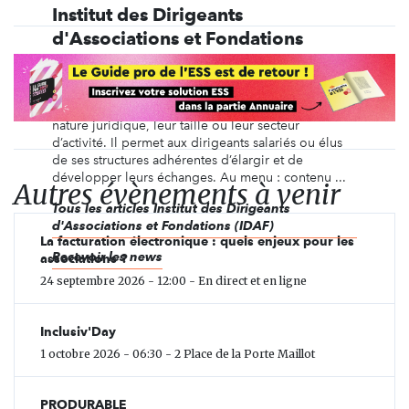
Institut des Dirigeants
d'Associations et Fondations
(IDAF)
L’IDAF rassemble des organismes du monde
associatif, sans but lucratif, quels que soient leur
nature juridique, leur taille ou leur secteur
d’activité. Il permet aux dirigeants salariés ou élus
de ses structures adhérentes d’élargir et de
développer leurs échanges. Au menu : contenu ...
Autres évènements à venir
Tous les articles Institut des Dirigeants
d'Associations et Fondations (IDAF)
La facturation électronique : quels enjeux pour les
Recevoir les news
associations ?
24 septembre 2026 - 12:00 - En direct et en ligne
Inclusiv'Day
1 octobre 2026 - 06:30 - 2 Place de la Porte Maillot
PRODURABLE