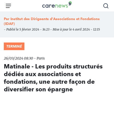
Aller
Carenews,
Menu
Rec
au
Le
contenu
média
Par
Institut des Dirigeants d'Associations et Fondations
principal
des
(IDAF)
acteurs
- Publié le 5 février 2024 - 14:23 - Mise à jour le 4 avril 2024 - 12:15
de
l'engagement
TERMINÉ
26/03/2024 08:30 - Paris
Matinale - Les produits structurés
dédiés aux associations et
fondations, une autre façon de
diversifier son épargne