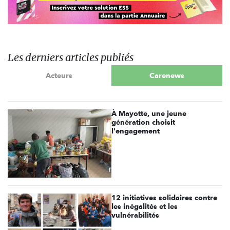
Les derniers articles publiés
Acteurs
Carenews
À Mayotte, une jeune
génération choisit
l'engagement
12 initiatives solidaires contre
les inégalités et les
vulnérabilités