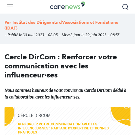
Aller
Carenews,
Menu
Rec
au
Le
contenu
média
Par
Institut des Dirigeants d'Associations et Fondations
principal
des
(IDAF)
acteurs
- Publié le 30 mai 2023 - 08:05 - Mise à jour le 29 juin 2023 - 08:55
de
l'engagement
Cercle DirCom : Renforcer votre
communication avec les
influenceur·ses
Nous sommes heureux de vous convier au Cercle DirCom dédié à
la collaboration avec les influenceur•ses.