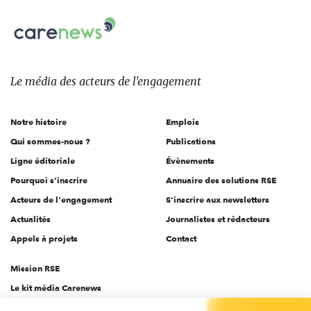
nous
Carenews,
sur:
Le
média
des
Le média
des acteurs
de l'engagement
acteurs
de
Notre histoire
Emplois
l'engagement
Qui sommes-nous ?
Publications
Ligne éditoriale
Évènements
Pourquoi s'inscrire
Annuaire des solutions RSE
Acteurs de l'engagement
S'inscrire aux newsletters
Actualités
Journalistes et rédacteurs
Appels à projets
Contact
Mission RSE
Le kit média Carenews
Groupe AEF