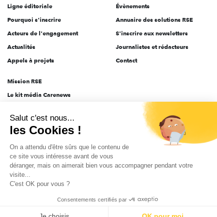
Ligne éditoriale
Évènements
Pourquoi s'inscrire
Annuaire des solutions RSE
Acteurs de l'engagement
S'inscrire aux newsletters
Actualités
Journalistes et rédacteurs
Appels à projets
Contact
Mission RSE
Le kit média Carenews
Groupe AEF
Salut c'est nous...
AEF info
les Cookies !
Novethic
On a attendu d'être sûrs que le contenu de
PRODURABLE
ce site vous intéresse avant de vous
Inclusiv Day
déranger, mais on aimerait bien vous accompagner pendant votre
visite...
C'est OK pour vous ?
CGV
Données personnelles
Mentions légales
2025-2026 Tout droits réservés
Consentements certifiés par
Je choisis
OK pour moi