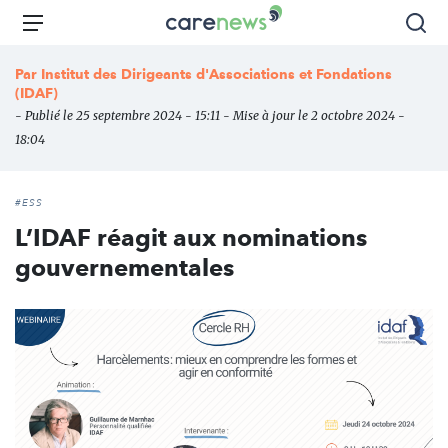
Aller
Carenews,
Menu
Rec
au
Le
contenu
média
Par
Institut des Dirigeants d'Associations et Fondations
principal
des
(IDAF)
acteurs
- Publié le 25 septembre 2024 - 15:11 - Mise à jour le 2 octobre 2024 -
de
18:04
l'engagement
#ESS
L’IDAF réagit aux nominations
gouvernementales