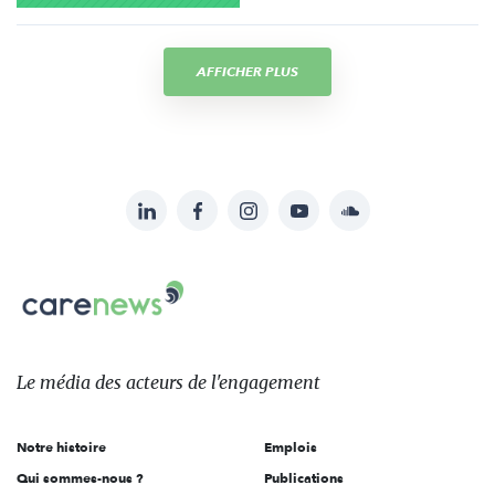
AFFICHER PLUS
LinkedIn
Facebook
Instagram
YouTube
Soundcloud
Suivez-
nous
Carenews,
sur:
Le
média
des
Le média
des acteurs
de l'engagement
acteurs
de
Notre histoire
Emplois
l'engagement
Qui sommes-nous ?
Publications