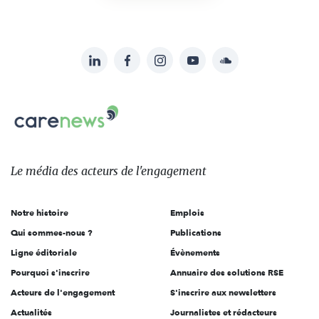
LinkedIn
Facebook
Instagram
YouTube
Soundcloud
Suivez-
nous
Carenews,
sur:
Le
média
des
Le média
des acteurs
de l'engagement
acteurs
de
Notre histoire
Emplois
l'engagement
Qui sommes-nous ?
Publications
Ligne éditoriale
Évènements
Pourquoi s'inscrire
Annuaire des solutions RSE
Acteurs de l'engagement
S'inscrire aux newsletters
Actualités
Journalistes et rédacteurs