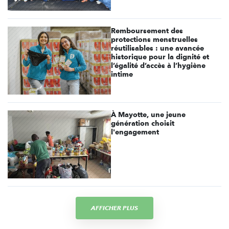
Remboursement des
protections menstruelles
réutilisables : une avancée
historique pour la dignité et
l’égalité d’accès à l’hygiène
intime
À Mayotte, une jeune
génération choisit
l'engagement
AFFICHER PLUS