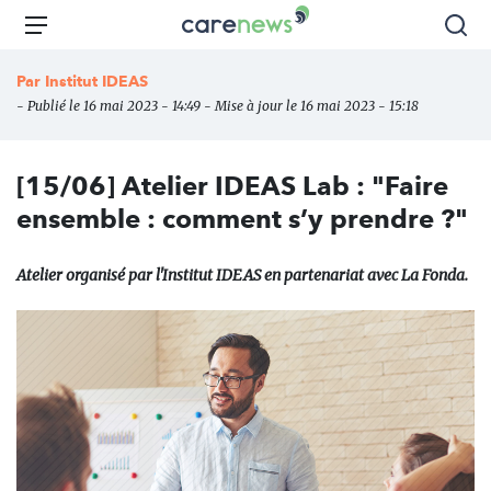
Aller
Carenews,
Menu
Rec
au
Le
contenu
média
Par
Institut IDEAS
principal
des
- Publié le 16 mai 2023 - 14:49 - Mise à jour le 16 mai 2023 - 15:18
acteurs
de
l'engagement
[15/06] Atelier IDEAS Lab : "Faire
ensemble : comment s’y prendre ?"
Atelier organisé par l'Institut IDEAS en partenariat avec La Fonda.