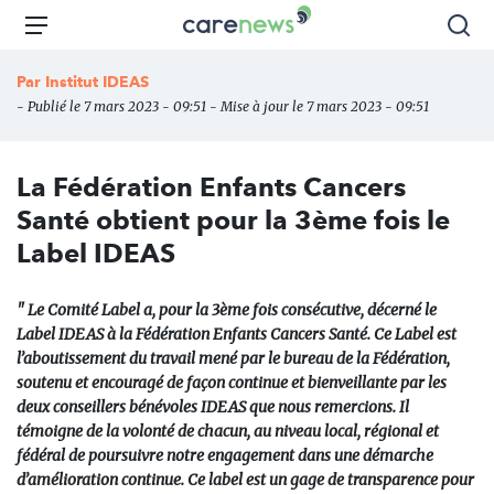
Aller
Carenews,
Menu
Rec
au
Le
contenu
média
Par
Institut IDEAS
principal
des
- Publié le 7 mars 2023 - 09:51 - Mise à jour le 7 mars 2023 - 09:51
acteurs
de
l'engagement
La Fédération Enfants Cancers
Santé obtient pour la 3ème fois le
Label IDEAS
" Le Comité Label a, pour la 3ème fois consécutive, décerné le
Label IDEAS à la Fédération Enfants Cancers Santé. Ce Label est
l’aboutissement du travail mené par le bureau de la Fédération,
soutenu et encouragé de façon continue et bienveillante par les
deux conseillers bénévoles IDEAS que nous remercions. Il
témoigne de la volonté de chacun, au niveau local, régional et
fédéral de poursuivre notre engagement dans une démarche
d’amélioration continue. Ce label est un gage de transparence pour