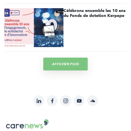
Célébrons ensemble les 10 ans
du Fonds de dotation Kerpape
AFFICHER PLUS
LinkedIn
Facebook
Instagram
YouTube
Soundcloud
Suivez-
nous
Carenews,
sur:
Le