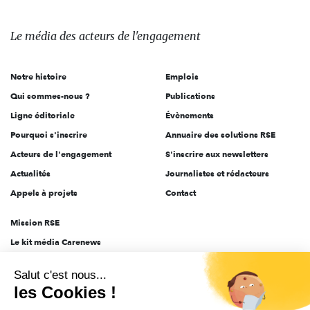
média
des
Le média
des acteurs
de l'engagement
acteurs
de
Notre histoire
Emplois
l'engagement
Qui sommes-nous ?
Publications
Ligne éditoriale
Évènements
Pourquoi s'inscrire
Annuaire des solutions RSE
Acteurs de l'engagement
S'inscrire aux newsletters
Actualités
Journalistes et rédacteurs
Appels à projets
Contact
Mission RSE
Le kit média Carenews
Groupe AEF
Salut c'est nous...
AEF info
les Cookies !
Novethic