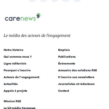
nous
Carenews,
sur:
Le
média
des
Le média
des acteurs
de l'engagement
acteurs
de
Notre histoire
Emplois
l'engagement
Qui sommes-nous ?
Publications
Ligne éditoriale
Évènements
Pourquoi s'inscrire
Annuaire des solutions RSE
Acteurs de l'engagement
S'inscrire aux newsletters
Actualités
Journalistes et rédacteurs
Appels à projets
Contact
Mission RSE
Le kit média Carenews