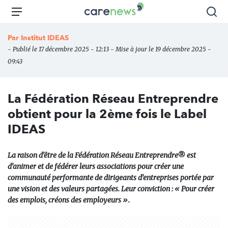
Aller
Carenews,
Menu
Rec
au
Le
contenu
média
Par
Institut IDEAS
principal
des
- Publié le 17 décembre 2025 - 12:13 - Mise à jour le 19 décembre 2025 -
acteurs
09:43
de
l'engagement
La Fédération Réseau Entreprendre
obtient pour la 2ème fois le Label
IDEAS
La raison d’être de la Fédération Réseau Entreprendre® est
d’animer et de fédérer leurs associations pour créer une
communauté performante de dirigeants d’entreprises portée par
une vision et des valeurs partagées. Leur conviction : « Pour créer
des emplois, créons des employeurs ».