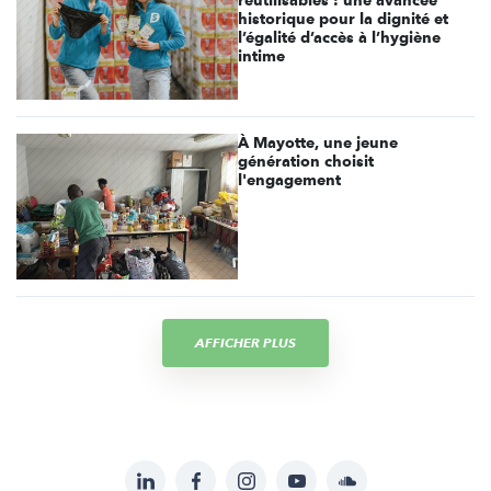
réutilisables : une avancée
historique pour la dignité et
l’égalité d’accès à l’hygiène
intime
À Mayotte, une jeune
génération choisit
l'engagement
AFFICHER PLUS
LinkedIn
Facebook
Instagram
YouTube
Soundcloud
Suivez-