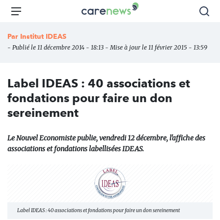
Aller
Carenews,
Menu
Rec
au
Le
contenu
média
Par
Institut IDEAS
principal
des
- Publié le 11 décembre 2014 - 18:13 - Mise à jour le 11 février 2015 - 13:59
acteurs
de
l'engagement
Label IDEAS : 40 associations et
fondations pour faire un don
sereinement
Le Nouvel Economiste publie, vendredi 12 décembre, l'affiche des
associations et fondations labellisées IDEAS.
Label IDEAS : 40 associations et fondations pour faire un don sereinement