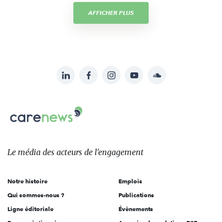
AFFICHER PLUS
LinkedIn
Facebook
Instagram
YouTube
Soundcloud
Suivez-
nous
Carenews,
sur:
Le
média
des
Le média
des acteurs
de l'engagement
acteurs
de
Notre histoire
Emplois
l'engagement
Qui sommes-nous ?
Publications
Ligne éditoriale
Évènements