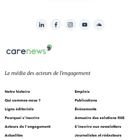
LinkedIn
Facebook
Instagram
YouTube
Soundcloud
Suivez-
nous
Carenews,
sur:
Le
média
des
Le média
des acteurs
de l'engagement
acteurs
de
Notre histoire
Emplois
l'engagement
Qui sommes-nous ?
Publications
Ligne éditoriale
Évènements
Pourquoi s'inscrire
Annuaire des solutions RSE
Acteurs de l'engagement
S'inscrire aux newsletters
Actualités
Journalistes et rédacteurs