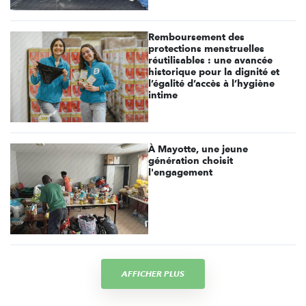
Remboursement des
protections menstruelles
réutilisables : une avancée
historique pour la dignité et
l’égalité d’accès à l’hygiène
intime
À Mayotte, une jeune
génération choisit
l'engagement
AFFICHER PLUS