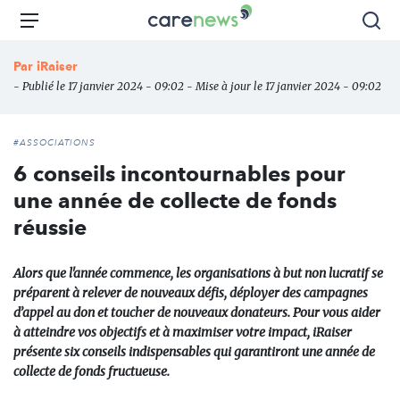
Aller
Carenews,
Menu
Rec
au
Le
contenu
média
Par
iRaiser
principal
des
- Publié le 17 janvier 2024 - 09:02 - Mise à jour le 17 janvier 2024 - 09:02
acteurs
de
l'engagement
#ASSOCIATIONS
6 conseils incontournables pour
une année de collecte de fonds
réussie
Alors que l'année commence, les organisations à but non lucratif se
préparent à relever de nouveaux défis, déployer des campagnes
d’appel au don et toucher de nouveaux donateurs. Pour vous aider
à atteindre vos objectifs et à maximiser votre impact, iRaiser
présente six conseils indispensables qui garantiront une année de
collecte de fonds fructueuse.