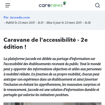
Aller
Carenews,
Menu
Rec
au
Le
contenu
média
Par
Jaccede.com
principal
des
- Publié le 23 mars 2017 - 14:17 - Mise à jour le 23 mars 2017 - 14:18
acteurs
de
l'engagement
Caravane de l'accessibilité - 2e
édition !
La plateforme Jaccede est dédiée au partage d’information sur
l’accessibilité des établissements recevant du public. Tout le monde
peut y apporter des informations objectives et utiles aux personnes
à mobilité réduite. En fonction de sa propre mobilité, chacun peut
anticiper son expérience dans un établissement et ainsi favoriser
l’inclusion en évitant les appréhensions, les mauvaises surprises et
le renoncement. Jaccede est une solution d’information durable et
partagée qui valorise les initiatives positives.