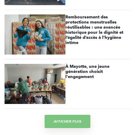
Remboursement des
protections menstruelles
réutilisables : une avancée
historique pour la dignité et
l’égalité d’accès à l’hygiène
intime
À Mayotte, une jeune
génération choisit
l'engagement
AFFICHER PLUS