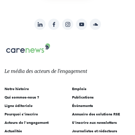
LinkedIn
Facebook
Instagram
YouTube
Soundcloud
Suivez-
nous
Carenews,
sur:
Le
média
des
Le média
des acteurs
de l'engagement
acteurs
de
Notre histoire
Emplois
l'engagement
Qui sommes-nous ?
Publications
Ligne éditoriale
Évènements
Pourquoi s'inscrire
Annuaire des solutions RSE
Acteurs de l'engagement
S'inscrire aux newsletters
Actualités
Journalistes et rédacteurs