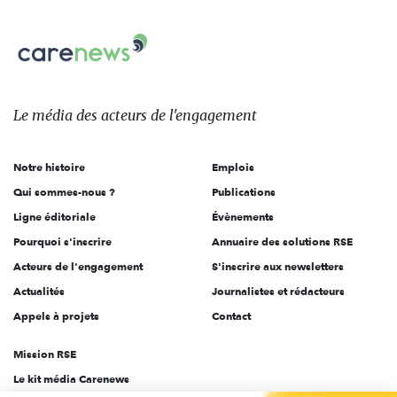
nous
Carenews,
sur:
Le
média
des
Le média
des acteurs
de l'engagement
acteurs
de
Notre histoire
Emplois
l'engagement
Qui sommes-nous ?
Publications
Ligne éditoriale
Évènements
Pourquoi s'inscrire
Annuaire des solutions RSE
Acteurs de l'engagement
S'inscrire aux newsletters
Actualités
Journalistes et rédacteurs
Appels à projets
Contact
Mission RSE
Le kit média Carenews