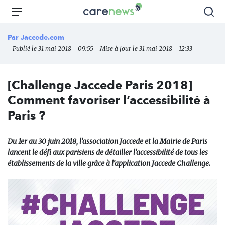
Aller
Carenews,
Menu
Rec
au
Le
contenu
média
Par
Jaccede.com
principal
des
- Publié le 31 mai 2018 - 09:55 - Mise à jour le 31 mai 2018 - 12:33
acteurs
de
l'engagement
[Challenge Jaccede Paris 2018]
Comment favoriser l’accessibilité à
Paris ?
Du 1er au 30 juin 2018, l’association Jaccede et la Mairie de Paris
lancent le défi aux parisiens de détailler l’accessibilité de tous les
établissements de la ville grâce à l’application Jaccede Challenge.