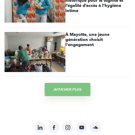
historique pour la dignité et
l’égalité d’accès à l’hygiène
intime
À Mayotte, une jeune
génération choisit
l'engagement
AFFICHER PLUS
LinkedIn
Facebook
Instagram
YouTube
Soundcloud
Suivez-