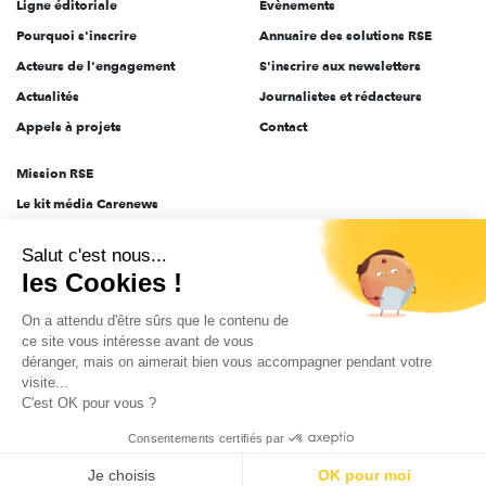
Ligne éditoriale
Évènements
Pourquoi s'inscrire
Annuaire des solutions RSE
Acteurs de l'engagement
S'inscrire aux newsletters
Actualités
Journalistes et rédacteurs
Appels à projets
Contact
Mission RSE
Le kit média Carenews
Groupe AEF
Salut c'est nous...
AEF info
les Cookies !
Novethic
On a attendu d'être sûrs que le contenu de
PRODURABLE
ce site vous intéresse avant de vous
Inclusiv Day
déranger, mais on aimerait bien vous accompagner pendant votre
visite...
C'est OK pour vous ?
CGV
Données personnelles
Mentions légales
2025-2026 Tout droits réservés
Consentements certifiés par
Je choisis
OK pour moi