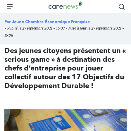
Aller
Carenews,
Menu
Rec
au
Le
contenu
média
Par
Jeune Chambre Économique Française
principal
des
- Publié le 27 septembre 2021 - 16:07 - Mise à jour le 27 septembre 2021 -
acteurs
16:08
de
l'engagement
Des jeunes citoyens présentent un «
serious game » à destination des
chefs d’entreprise pour jouer
collectif autour des 17 Objectifs du
Développement Durable !