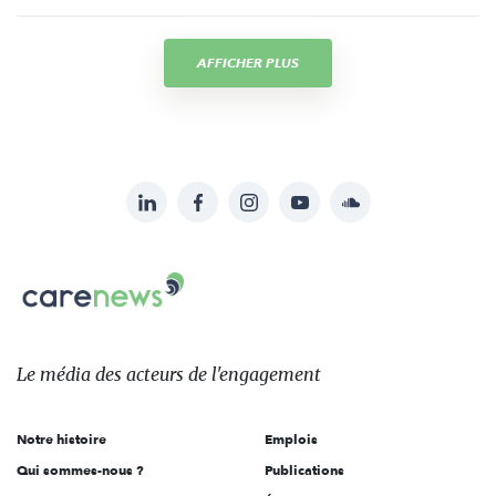
AFFICHER PLUS
LinkedIn
Facebook
Instagram
YouTube
Soundcloud
Suivez-
nous
Carenews,
sur:
Le
média
des
Le média
des acteurs
de l'engagement
acteurs
de
Notre histoire
Emplois
l'engagement
Qui sommes-nous ?
Publications