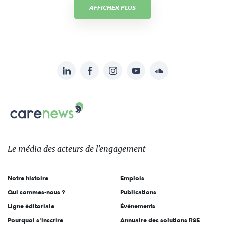
AFFICHER PLUS
LinkedIn
Facebook
Instagram
YouTube
Soundcloud
Suivez-
nous
Carenews,
sur:
Le
média
des
Le média
des acteurs
de l'engagement
acteurs
de
Notre histoire
Emplois
l'engagement
Qui sommes-nous ?
Publications
Ligne éditoriale
Évènements
Pourquoi s'inscrire
Annuaire des solutions RSE