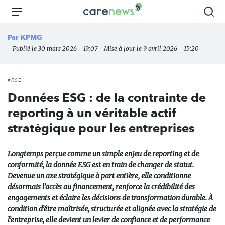
Aller
Carenews,
Menu
Rec
au
Le
contenu
média
Par
KPMG
principal
des
- Publié le 30 mars 2026 - 19:07 - Mise à jour le 9 avril 2026 - 15:20
acteurs
de
l'engagement
#RSE
Données ESG : de la contrainte de
reporting à un véritable actif
stratégique pour les entreprises
Longtemps perçue comme un simple enjeu de reporting et de
conformité, la donnée ESG est en train de changer de statut.
Devenue un axe stratégique à part entière, elle conditionne
désormais l’accès au financement, renforce la crédibilité des
engagements et éclaire les décisions de transformation durable. À
condition d’être maîtrisée, structurée et alignée avec la stratégie de
l’entreprise, elle devient un levier de confiance et de performance