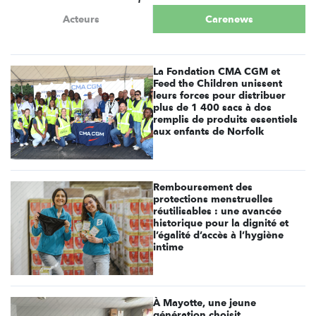
Acteurs
Carenews
La Fondation CMA CGM et
Feed the Children unissent
leurs forces pour distribuer
plus de 1 400 sacs à dos
remplis de produits essentiels
aux enfants de Norfolk
Remboursement des
protections menstruelles
réutilisables : une avancée
historique pour la dignité et
l’égalité d’accès à l’hygiène
intime
À Mayotte, une jeune
génération choisit