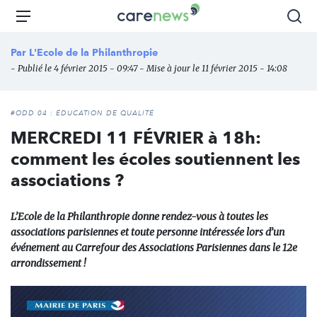
Aller
Carenews,
Menu
Rec
au
Le
contenu
média
Par
L'Ecole de la Philanthropie
principal
des
- Publié le 4 février 2015 - 09:47 - Mise à jour le 11 février 2015 - 14:08
acteurs
de
l'engagement
#ODD 04 : ÉDUCATION DE QUALITÉ
MERCREDI 11 FÉVRIER à 18h:
comment les écoles soutiennent les
associations ?
L’Ecole de la Philanthropie donne rendez-vous à toutes les
associations parisiennes et toute personne intéressée lors d’un
événement au Carrefour des Associations Parisiennes dans le 12e
arrondissement !