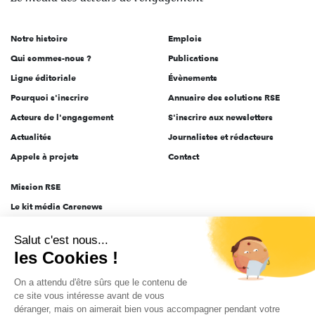
acteurs
de
Notre histoire
Emplois
l'engagement
Qui sommes-nous ?
Publications
Ligne éditoriale
Évènements
Pourquoi s'inscrire
Annuaire des solutions RSE
Acteurs de l'engagement
S'inscrire aux newsletters
Actualités
Journalistes et rédacteurs
Appels à projets
Contact
Mission RSE
Le kit média Carenews
Groupe AEF
Salut c'est nous...
AEF info
les Cookies !
Novethic
On a attendu d'être sûrs que le contenu de
PRODURABLE
ce site vous intéresse avant de vous
Inclusiv Day
déranger, mais on aimerait bien vous accompagner pendant votre