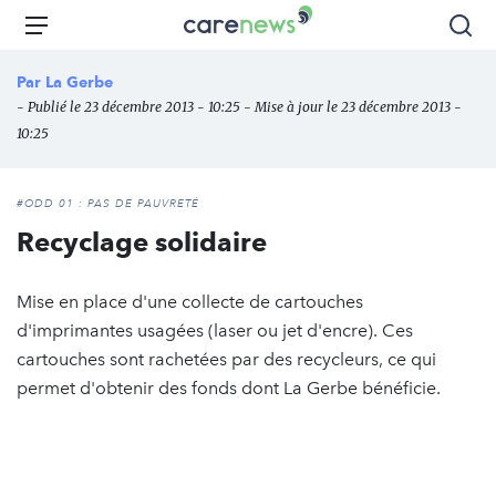
Aller
Carenews,
Menu
Rec
au
Le
contenu
média
Par
La Gerbe
principal
des
- Publié le 23 décembre 2013 - 10:25 - Mise à jour le 23 décembre 2013 -
acteurs
10:25
de
l'engagement
#ODD 01 : PAS DE PAUVRETÉ
Recyclage solidaire
Mise en place d'une collecte de cartouches
d'imprimantes usagées (laser ou jet d'encre). Ces
cartouches sont rachetées par des recycleurs, ce qui
permet d'obtenir des fonds dont La Gerbe bénéficie.