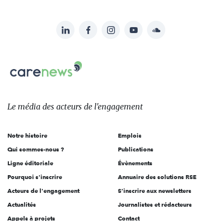
LinkedIn
Facebook
Instagram
YouTube
Soundcloud
Suivez-
nous
Carenews,
sur:
Le
média
des
Le média
des acteurs
de l'engagement
acteurs
de
Notre histoire
Emplois
l'engagement
Qui sommes-nous ?
Publications
Ligne éditoriale
Évènements
Pourquoi s'inscrire
Annuaire des solutions RSE
Acteurs de l'engagement
S'inscrire aux newsletters
Actualités
Journalistes et rédacteurs
Appels à projets
Contact