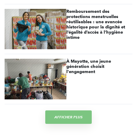
Remboursement des
protections menstruelles
réutilisables : une avancée
historique pour la dignité et
l’égalité d’accès à l’hygiène
intime
À Mayotte, une jeune
génération choisit
l'engagement
AFFICHER PLUS