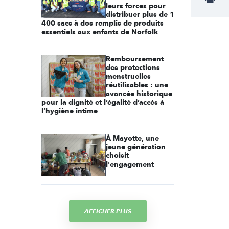
leurs forces pour
distribuer plus de 1
400 sacs à dos remplis de produits
essentiels aux enfants de Norfolk
Remboursement
des protections
menstruelles
réutilisables : une
avancée historique
pour la dignité et l’égalité d’accès à
l’hygiène intime
À Mayotte, une
jeune génération
choisit
l'engagement
AFFICHER PLUS