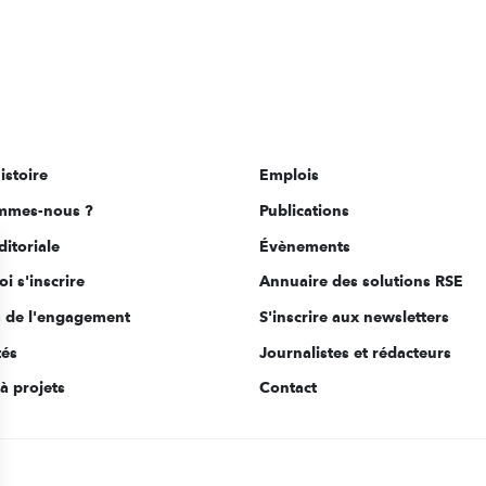
istoire
Emplois
mmes-nous ?
Publications
ditoriale
Évènements
i s'inscrire
Annuaire des solutions RSE
s de l'engagement
S'inscrire aux newsletters
tés
Journalistes et rédacteurs
à projets
Contact