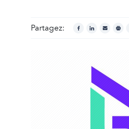
Partagez:
facebook
linkedin
mail
print