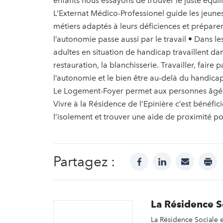
enfants nous essayons de trouver le juste équil
L’Externat Médico-Professionel guide les jeunes 
métiers adaptés à leurs déficiences et préparen
l’autonomie passe aussi par le travail • Dans le
adultes en situation de handicap travaillent dan
restauration, la blanchisserie. Travailler, faire
l’autonomie et le bien être au-delà du handica
Le Logement-Foyer permet aux personnes âgées d
Vivre à la Résidence de l’Epinière c’est béné
l’isolement et trouver une aide de proximité pou
Partagez :
facebook
linkedin
mail
prin
La Résidence S
La Résidence Sociale e