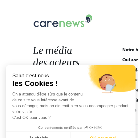
Carenews,
Le
média
des
acteurs
Le média
Notre h
de
des acteurs
Qui so
l'engagement
Ligne é
de l'engagement
Salut c'est nous...
Pourquo
les Cookies !
Acteur
On a attendu d'être sûrs que le contenu
de ce site vous intéresse avant de
Actuali
vous déranger, mais on aimerait bien vous accompagner pendant
Appels 
votre visite...
C'est OK pour vous ?
Consentements certifiés par
CGV
Données personnelles
Mentions légales