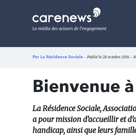
Aller
au
Carenews,
contenu
Le
principal
média
des
acteurs
de
l'engagement
Par
La Résidence Sociale
- Publié le 28 octobre 2014 - 14
Bienvenue à
La Résidence Sociale, Associati
a pour mission d’accueillir et 
handicap, ainsi que leurs famille