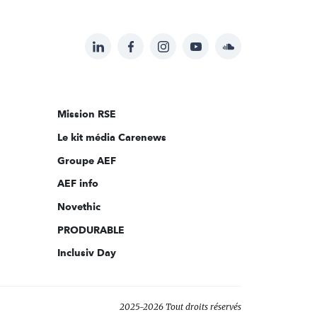
LinkedIn
Facebook
Instagram
YouTube
Soundcloud
Suivez-
nous
sur:
Mission RSE
Le kit média Carenews
Groupe AEF
AEF info
Novethic
PRODURABLE
Inclusiv Day
2025-2026 Tout droits réservés