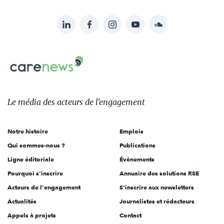
LinkedIn
Facebook
Instagram
YouTube
Soundcloud
Suivez-
nous
Carenews,
sur:
Le
média
des
Le média
des acteurs
de l'engagement
acteurs
de
Notre histoire
Emplois
l'engagement
Qui sommes-nous ?
Publications
Ligne éditoriale
Évènements
Pourquoi s'inscrire
Annuaire des solutions RSE
Acteurs de l'engagement
S'inscrire aux newsletters
Actualités
Journalistes et rédacteurs
Appels à projets
Contact