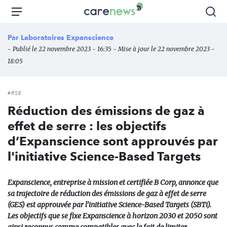
Aller
Carenews,
Menu
Rec
au
Le
contenu
média
Par
Laboratoires Expanscience
principal
des
- Publié le 22 novembre 2023 - 16:35 - Mise à jour le 22 novembre 2023 -
acteurs
18:05
de
l'engagement
#RSE
Réduction des émissions de gaz à
effet de serre : les objectifs
d’Expanscience sont approuvés par
l'initiative Science-Based Targets
Expanscience, entreprise à mission et certifiée B Corp, annonce que
sa trajectoire de réduction des émissions de gaz à effet de serre
(GES) est approuvée par l’initiative Science-Based Targets (SBTi).
Les objectifs que se fixe Expanscience à horizon 2030 et 2050 sont