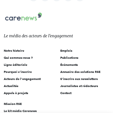
nous
Carenews,
sur:
Le
média
des
Le média
des acteurs
de l'engagement
acteurs
de
Notre histoire
Emplois
l'engagement
Qui sommes-nous ?
Publications
Ligne éditoriale
Évènements
Pourquoi s'inscrire
Annuaire des solutions RSE
Acteurs de l'engagement
S'inscrire aux newsletters
Actualités
Journalistes et rédacteurs
Appels à projets
Contact
Mission RSE
Le kit média Carenews