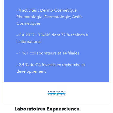
- 4 activités : Dermo-Cosmétique,
Rhumatologie, Dermatologie, Actifs
Cosmétiques
- CA 2022 : 324M€ dont 77 % réalisés à
l'international
- 1 161 collaborateurs et 14 filiales
- 2,4 % du CA investis en recherche et
développement
Laboratoires Expanscience