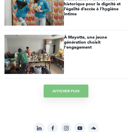
historique pour la dignité et
l’égalité d’accès à l’hygiène
intime
À Mayotte, une jeune
génération choisit
l'engagement
AFFICHER PLUS
LinkedIn
Facebook
Instagram
YouTube
Soundcloud
Suivez-