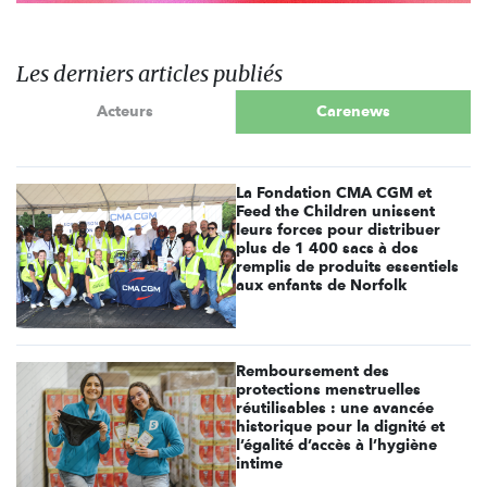
Les derniers articles publiés
Acteurs
Carenews
La Fondation CMA CGM et
Feed the Children unissent
leurs forces pour distribuer
plus de 1 400 sacs à dos
remplis de produits essentiels
aux enfants de Norfolk
Remboursement des
protections menstruelles
réutilisables : une avancée
historique pour la dignité et
l’égalité d’accès à l’hygiène
intime