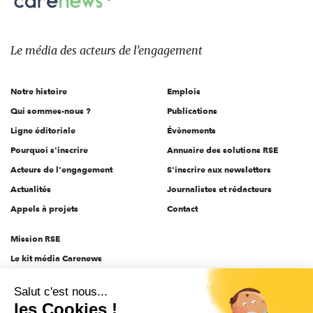
sur:
Le
média
des
Le média
des acteurs
de l'engagement
acteurs
de
Notre histoire
Emplois
l'engagement
Qui sommes-nous ?
Publications
Ligne éditoriale
Évènements
Pourquoi s'inscrire
Annuaire des solutions RSE
Acteurs de l'engagement
S'inscrire aux newsletters
Actualités
Journalistes et rédacteurs
Appels à projets
Contact
Mission RSE
Le kit média Carenews
Groupe AEF
Salut c'est nous...
AEF info
les Cookies !