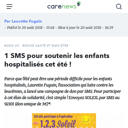
Aller
Carenews,
Menu
Rec
au
Le
contenu
média
Par
Laurette Fugain
principal
des
- Publié le 20 août 2018 - 15:48 - Mise à jour le 20 août 2018 - 16:29
acteurs
de
l'engagement
#ODD 03 : BONNE SANTÉ ET BIEN-ÊTRE
1 SMS pour soutenir les enfants
hospitalisés cet été !
Parce que l'été peut être une période difficile pour les enfants
hospitalisés, Laurette Fugain, l'association qui lutte contre les
leucémies, a lancé une campagne de don par SMS. Pour participer
à cet élan de solidarité, c'est simple ! Envoyez SOLEIL par SMS au
92101 (don unique de 3€)*.