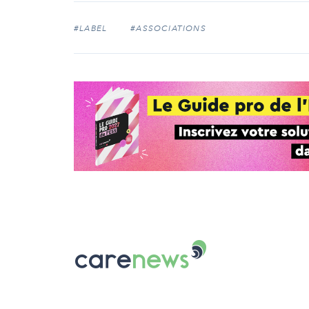
#LABEL
#ASSOCIATIONS
Carenews,
Le
média
des