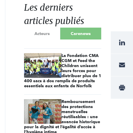
Les derniers
articles publiés
Acteurs
Carenews
La Fondation CMA
CGM et Feed the
Children unissent
leurs forces pour
distribuer plus de 1
400 sacs à dos remplis de produits
essentiels aux enfants de Norfolk
Remboursement
des protections
menstruelles
réutilisables : une
avancée historique
pour la dignité et l’égalité d’accès à
l’hygiène intime