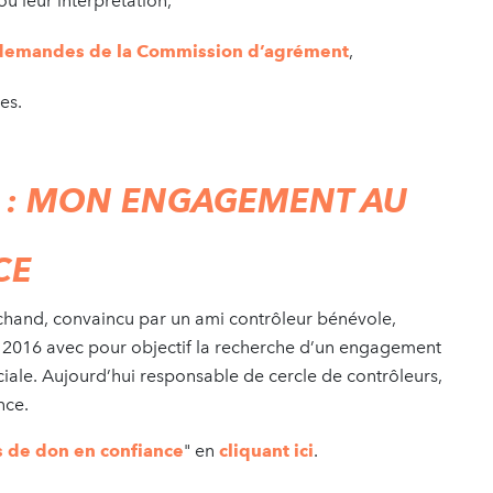
ou leur interprétation,
demandes de la Commission d’agrément
,
es.
 : MON ENGAGEMENT AU
CE
chand, convaincu par un ami contrôleur bénévole,
n 2016 avec pour objectif la recherche d’un engagement
ciale. Aujourd’hui responsable de cercle de contrôleurs,
nce.
s de don en confiance
" en
cliquant ici
.