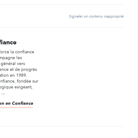
t
Signaler un contenu inapproprié
fiance
orce la confiance
ompagne les
 général vers
ence et de progrès
ation en 1989.
fiance, fondée sur
logique exigeant,
...
Don en Confiance