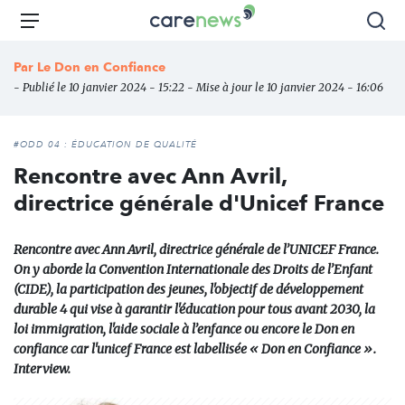
Aller
Carenews,
Menu
Rec
au
Le
contenu
média
Par
Le Don en Confiance
principal
des
- Publié le 10 janvier 2024 - 15:22 - Mise à jour le 10 janvier 2024 - 16:06
acteurs
de
l'engagement
#ODD 04 : ÉDUCATION DE QUALITÉ
Rencontre avec Ann Avril,
directrice générale d'Unicef France
Rencontre avec Ann Avril, directrice générale de l’UNICEF France.
On y aborde la Convention Internationale des Droits de l’Enfant
(CIDE), la participation des jeunes, l'objectif de développement
durable 4 qui vise à garantir l'éducation pour tous avant 2030, la
loi immigration, l'aide sociale à l’enfance ou encore le Don en
confiance car l'unicef France est labellisée « Don en Confiance ».
Interview.