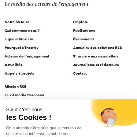
des
Le média
des acteurs
de l'engagement
acteurs
de
Notre histoire
Emplois
l'engagement
Qui sommes-nous ?
Publications
Ligne éditoriale
Évènements
Pourquoi s'inscrire
Annuaire des solutions RSE
Acteurs de l'engagement
S'inscrire aux newsletters
Actualités
Journalistes et rédacteurs
Appels à projets
Contact
Mission RSE
Le kit média Carenews
Groupe AEF
Salut c'est nous...
AEF info
les Cookies !
Novethic
On a attendu d'être sûrs que le contenu de
PRODURABLE
ce site vous intéresse avant de vous