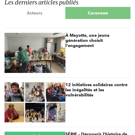
Les derniers articles publiés
Acteurs
Carenews
À Mayotte, une jeune
génération choisit
l'engagement
12 initiatives solidaires contre
les inégalités et les
vulnérabilités
SÉRIE - Découvrir l'histoire de