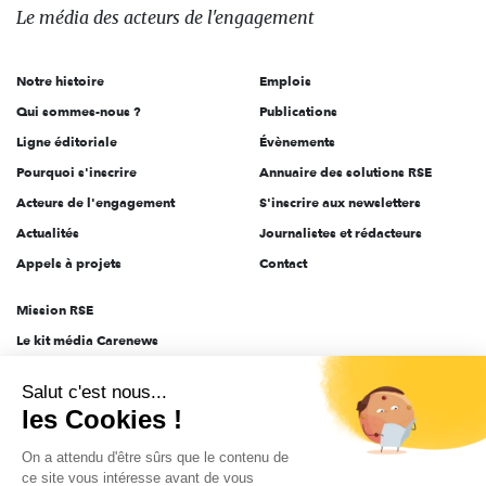
des
Le média
des acteurs
de l'engagement
acteurs
de
Notre histoire
Emplois
l'engagement
Qui sommes-nous ?
Publications
Ligne éditoriale
Évènements
Pourquoi s'inscrire
Annuaire des solutions RSE
Acteurs de l'engagement
S'inscrire aux newsletters
Actualités
Journalistes et rédacteurs
Appels à projets
Contact
Mission RSE
Le kit média Carenews
Groupe AEF
Salut c'est nous...
AEF info
les Cookies !
Novethic
On a attendu d'être sûrs que le contenu de
PRODURABLE
ce site vous intéresse avant de vous