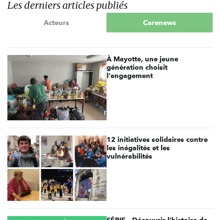
Les derniers articles publiés
Acteurs
Carenews
À Mayotte, une jeune
génération choisit
l'engagement
12 initiatives solidaires contre
les inégalités et les
vulnérabilités
SÉRIE - Découvrir l'histoire de