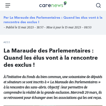
Aller
Carenews,
Menu
Rec
au
Le
contenu
média
Par
La Maraude des Parlementaires : Quand les élus vont à la
principal
des
rencontre des exclus !
acteurs
- Publié le 11 mai 2023 - 18:57 - Mise à jour le 15 mai 2023 - 08:53
de
l'engagement
#ESS
La Maraude des Parlementaires :
Quand les élus vont à la rencontre
des exclus !
À l’initiative du Fonds du bien commun, une soixantaine de députés
et sénateurs se sont inscrits à « La Maraude des Parlementaires »
à la rencontre des sans-abris. Objectif : leur permettre de
comprendre la réalité de la grande exclusion. Mercredi 29 mars, ils
se retrouvent pour échanger avec les associations qui les ont reçus.