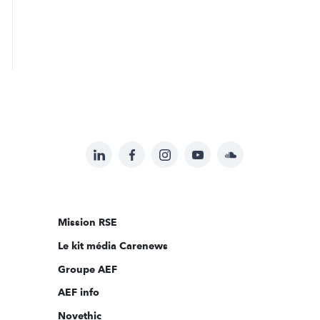
LinkedIn
Facebook
Instagram
YouTube
Soundcloud
Suivez-
nous
sur:
Mission RSE
Le kit média Carenews
Groupe AEF
AEF info
Novethic