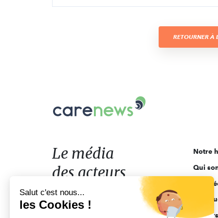
RETOURNER À L
Carenews,
Le
média
des
acteurs
Le média
Notre h
de
des acteurs
Qui so
l'engagement
Ligne é
de l'engagement
Salut c'est nous...
Pourquo
les Cookies !
Acteur