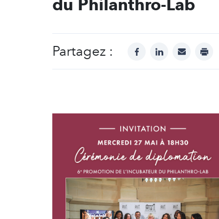
du Philanthro-Lab
Partagez :
facebook
linkedin
mail
prin