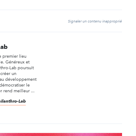
t
Signaler un contenu inapproprié
Lab
e premier lieu
ie. Généreux et
nthro-Lab poursuit
 créer un
 au développement
 démocratiser le
 rend meilleur ...
hilanthro-Lab