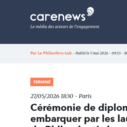
Aller
au
Carenews,
contenu
Le
principal
média
des
acteurs
de
l'engagement
Par
Le Philanthro-Lab
- Publié le 7 mai 2026 - 09:53 - M
TERMINÉ
27/05/2026 18:30 - Paris
Cérémonie de diploma
embarquer par les la