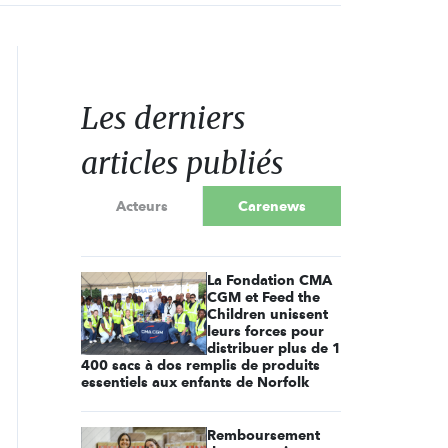
Les derniers
articles publiés
Acteurs
Carenews
La Fondation CMA
CGM et Feed the
Children unissent
leurs forces pour
distribuer plus de 1
400 sacs à dos remplis de produits
essentiels aux enfants de Norfolk
Remboursement