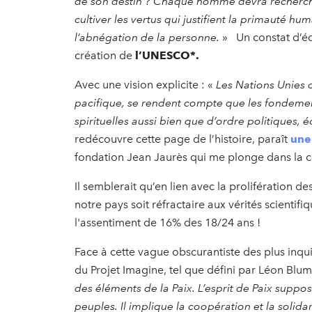
de son destin ? Chaque homme devra recherche
cultiver les vertus qui justifient la primauté huma
l’abnégation de la personne.
» Un constat d’éch
création de
l’UNESCO*.
Avec une vision explicite : «
Les Nations Unies 
pacifique, se rendent compte que les fondement
spirituelles aussi bien que d’ordre politiques, 
redécouvre cette page de l’histoire, paraît
une
fondation Jean Jaurès qui me plonge dans la c
Il semblerait qu’en lien avec la prolifération 
notre pays soit réfractaire aux vérités scientifiq
l'assentiment de 16% des 18/24 ans !
Face à cette vague obscurantiste des plus inqui
du Projet Imagine, tel que défini par Léon Blum
des éléments de la Paix. L’esprit de Paix suppos
peuples. Il implique la coopération et la solid