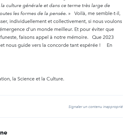
 la culture générale et dans ce terme très large de
, toutes les formes de la pensée.
» Voilà, me semble-t-il,
sser, individuellement et collectivement, si nous voulons
 l’émergence d’un monde meilleur. Et pour éviter que
lus funeste, faisons appel à notre mémoire. Que 2023
t et nous guide vers la concorde tant espérée ! En
ion, la Science et la Culture.
t
Signaler un contenu inapproprié
ine