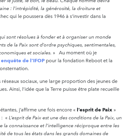
r le juste, le bon, le beau. Chaque homme devra
ine : l’intrépidité, la générosité, la droiture et
ec qui le poussera dès 1946 à s’investir dans la
qui sont résolues à fonder et à organiser un monde
s de la Paix sont d’ordre psychiques, sentimentales,
économiques et sociales.
» Au moment où je
 enquête de l’IFOP
pour la fondation Reboot et la
onsternation.
des réseaux sociaux, une large proportion des jeunes de
ues. Ainsi, l’idée que la Terre puisse être plate recueille
étantes, j’affirme une fois encore «
l’esprit de Paix
»
 : «
L’esprit de Paix est une des conditions de la Paix, un
e la connaissance et l’intelligence réciproque entre les
arité de tous les états dans les grands domaines de