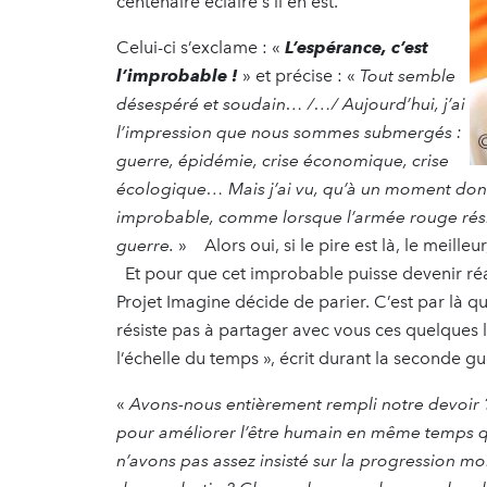
centenaire éclairé s’il en est.
Celui-ci s’exclame : «
L’espérance, c’est
l’improbable !
» et précise : «
Tout semble
désespéré et soudain… /…/ Aujourd’hui, j’ai
l’impression que nous sommes submergés :
guerre, épidémie, crise économique, crise
écologique… Mais j’ai vu, qu’à un moment don
improbable, comme lorsque l’armée rouge résist
guerre.
» Alors oui, si le pire est là, le meill
Et pour que cet improbable puisse devenir réal
Projet Imagine décide de parier. C’est par là q
résiste pas à partager avec vous ces quelques l
l’échelle du temps », écrit durant la seconde g
«
Avons-nous entièrement rempli notre devoir ?
pour améliorer l’être humain en même temps qu
n’avons pas assez insisté sur la progression mor