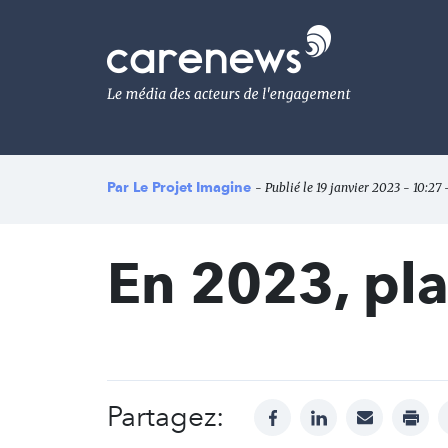
Aller
au
Carenews,
contenu
Le
principal
média
des
acteurs
de
l'engagement
Par
Le Projet Imagine
- Publié le 19 janvier 2023 - 10:27 
En 2023, plac
Partagez:
facebook
linkedin
mail
print