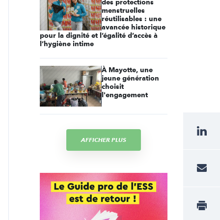
des protections
menstruelles
réutilisables : une
avancée historique
pour la dignité et l’égalité d’accès à
l’hygiène intime
À Mayotte, une
jeune génération
choisit
l'engagement
AFFICHER PLUS