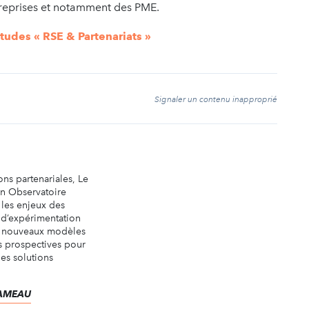
ntreprises et notamment des PME.
tudes « RSE & Partenariats »
t
Signaler un contenu inapproprié
ons partenariales, Le
un Observatoire
 les enjeux des
e d’expérimentation
e nouveaux modèles
ns prospectives pour
es solutions
.
 RAMEAU