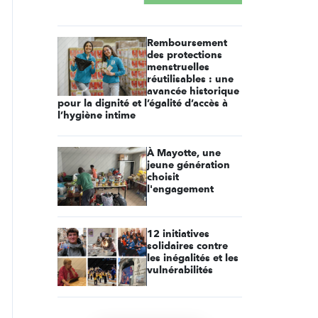
Remboursement
des protections
menstruelles
réutilisables : une
avancée historique
pour la dignité et l’égalité d’accès à
l’hygiène intime
À Mayotte, une
jeune génération
choisit
l'engagement
12 initiatives
solidaires contre
les inégalités et les
vulnérabilités