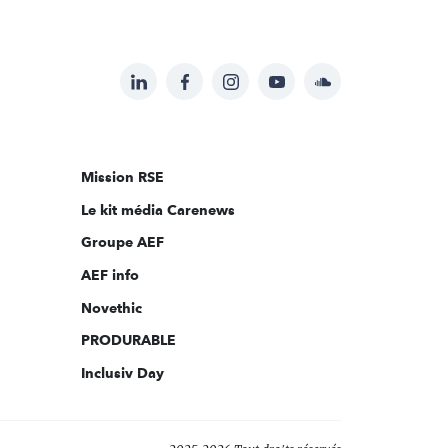
LinkedIn
Facebook
Instagram
YouTube
Soundcloud
Suivez-
nous
sur:
Mission RSE
Le kit média Carenews
Groupe AEF
AEF info
Novethic
PRODURABLE
Inclusiv Day