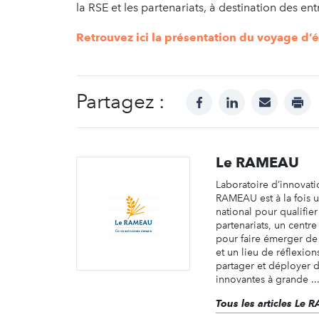
la RSE et les partenariats, à destination des e
Retrouvez ici la présentation du voyage d’é
Partagez :
facebook
linkedin
mail
prin
Le RAMEAU
Laboratoire d’innovati
RAMEAU est à la fois 
national pour qualifier
partenariats, un centr
pour faire émerger d
et un lieu de réflexio
partager et déployer d
innovantes à grande ..
Tous les articles Le