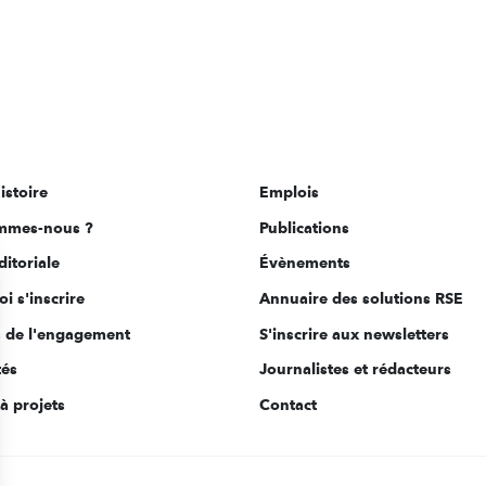
istoire
Emplois
mmes-nous ?
Publications
ditoriale
Évènements
i s'inscrire
Annuaire des solutions RSE
s de l'engagement
S'inscrire aux newsletters
tés
Journalistes et rédacteurs
à projets
Contact