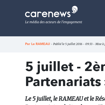
Aller
au
Carenews,
contenu
Le
principal
média
des
acteurs
de
l'engagement
Par
Le RAMEAU
- Publié le 5 juillet 2016 - 09:33 - Mise à 
5 juillet - 
Partenariats 
Le 5 juillet, le RAMEAU et le R