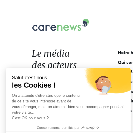
Carenews,
Le
média
des
acteurs
Le média
Notre h
de
des acteurs
Qui so
l'engagement
Ligne é
de l'engagement
Salut c'est nous...
Pourquo
les Cookies !
Acteur
On a attendu d'être sûrs que le contenu
Actuali
de ce site vous intéresse avant de
vous déranger, mais on aimerait bien vous accompagner pendant
Appels 
votre visite...
C'est OK pour vous ?
Consentements certifiés par