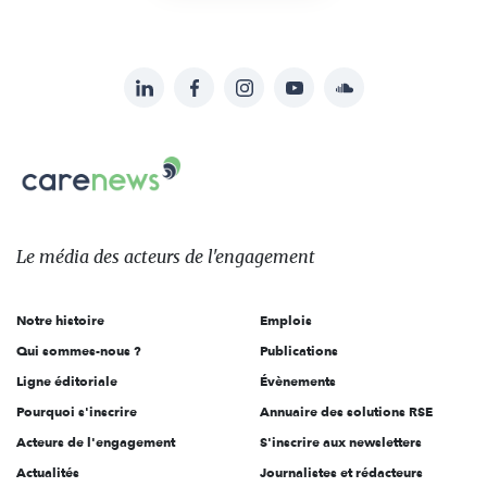
LinkedIn
Facebook
Instagram
YouTube
Soundcloud
Suivez-
nous
Carenews,
sur:
Le
média
des
Le média
des acteurs
de l'engagement
acteurs
de
Notre histoire
Emplois
l'engagement
Qui sommes-nous ?
Publications
Ligne éditoriale
Évènements
Pourquoi s'inscrire
Annuaire des solutions RSE
Acteurs de l'engagement
S'inscrire aux newsletters
Actualités
Journalistes et rédacteurs