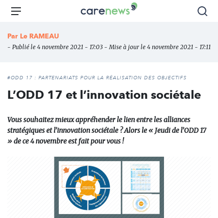
Aller
Carenews,
Menu
Rec
au
Le
contenu
média
Par
Le RAMEAU
principal
des
- Publié le 4 novembre 2021 - 17:03 - Mise à jour le 4 novembre 2021 - 17:11
acteurs
de
l'engagement
#ODD 17 : PARTENARIATS POUR LA RÉALISATION DES OBJECTIFS
L’ODD 17 et l’innovation sociétale
Vous souhaitez mieux appréhender le lien entre les alliances
stratégiques et l’innovation sociétale ? Alors le « Jeudi de l’ODD 17
» de ce 4 novembre est fait pour vous !