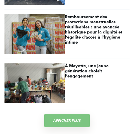
Remboursement des
protections menstruelles
réutilisables : une avancée
historique pour la dignité et
l’égalité d’accès à l’hygiène
intime
À Mayotte, une jeune
génération choisit
l'engagement
AFFICHER PLUS