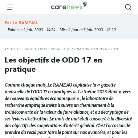
Aller
Carenews,
Menu
Rec
au
Le
contenu
média
Par
Le RAMEAU
principal
des
- Publié le 2 juin 2023 - 14:24 - Mise à jour le 5 juin 2023 - 18:29
acteurs
de
l'engagement
#ODD 17 : PARTENARIATS POUR LA RÉALISATION DES OBJECTIFS
Les objectifs de ODD 17 en
pratique
Comme chaque mois, Le RAMEAU capitalise la « gazette
mensuelle de l’ODD 17 en pratiques ». Le thème 2023 étant « vers
de nouveaux équilibres économiques », le laboratoire de
recherche empirique invite à suivre un cheminement à la
(re)découverte de la valeur du faire alliance, et au décryptage de
ses leviers d’activation. Le mois de mai était consacré à la diversité
des objectifs des coopérations d’intérêt général. C’est l’occasion de
prendre du recul pour faire le point sur nos avancées, et pour les