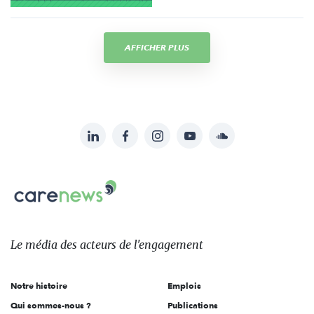
AFFICHER PLUS
LinkedIn
Facebook
Instagram
YouTube
Soundcloud
Suivez-
nous
Carenews,
sur:
Le
média
des
Le média
des acteurs
de l'engagement
acteurs
de
Notre histoire
Emplois
l'engagement
Qui sommes-nous ?
Publications