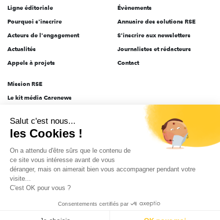
Ligne éditoriale
Évènements
Pourquoi s'inscrire
Annuaire des solutions RSE
Acteurs de l'engagement
S'inscrire aux newsletters
Actualités
Journalistes et rédacteurs
Appels à projets
Contact
Mission RSE
Le kit média Carenews
Groupe AEF
Salut c'est nous...
AEF info
les Cookies !
Novethic
On a attendu d'être sûrs que le contenu de
PRODURABLE
ce site vous intéresse avant de vous
Inclusiv Day
déranger, mais on aimerait bien vous accompagner pendant votre
visite...
C'est OK pour vous ?
CGV
Données personnelles
Mentions légales
2025-2026 Tout droits réservés
Consentements certifiés par