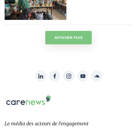
AFFICHER PLUS
LinkedIn
Facebook
Instagram
YouTube
Soundcloud
Suivez-
nous
Carenews,
sur:
Le
média
des
Le média
des acteurs
de l'engagement
acteurs
de