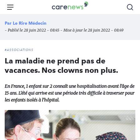
Aller
Carenews,
Menu
Rec
au
Le
contenu
média
Par
Le Rire Médecin
principal
des
- Publié le 28 juin 2022 - 08:45 - Mise à jour le 28 juin 2022 - 08:49
acteurs
de
l'engagement
#ASSOCIATIONS
La maladie ne prend pas de
vacances. Nos clowns non plus.
En France, 1 enfant sur 2 connaît une hospitalisation avant l’âge de
15 ans. L’été qui arrive est une période très difficile à traverser pour
les enfants isolés à l’hôpital.