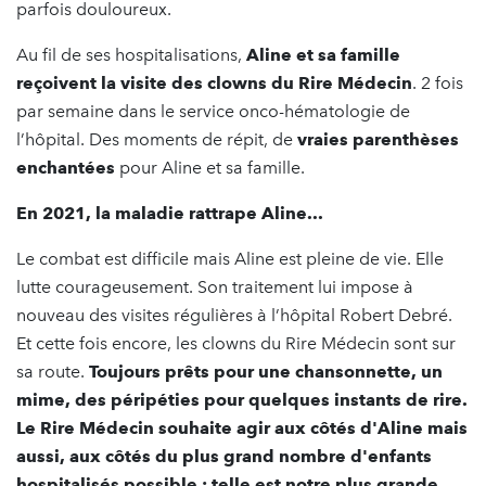
parfois douloureux.
Au fil de ses hospitalisations,
Aline et sa famille
reçoivent la visite des clowns du Rire Médecin
. 2 fois
par semaine dans le service onco-hématologie de
l’hôpital. Des moments de répit, de
vraies parenthèses
enchantées
pour Aline et sa famille.
En 2021, la maladie rattrape Aline...
Le combat est difficile mais Aline est pleine de vie. Elle
lutte courageusement. Son traitement lui impose à
nouveau des visites régulières à l’hôpital Robert Debré.
Et cette fois encore, les clowns du Rire Médecin sont sur
sa route.
Toujours prêts pour une chansonnette, un
mime, des péripéties pour quelques instants de rire.
Le Rire Médecin souhaite agir aux côtés d'Aline mais
aussi, aux côtés du plus grand nombre d'enfants
hospitalisés possible : telle est notre plus grande