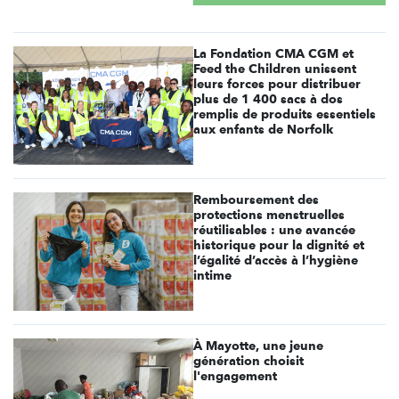
La Fondation CMA CGM et
Feed the Children unissent
leurs forces pour distribuer
plus de 1 400 sacs à dos
remplis de produits essentiels
aux enfants de Norfolk
Remboursement des
protections menstruelles
réutilisables : une avancée
historique pour la dignité et
l’égalité d’accès à l’hygiène
intime
À Mayotte, une jeune
génération choisit
l'engagement