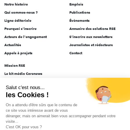
Notre histoire
Emplois
l'engagement
Qui sommes-nous ?
Publications
Ligne éditoriale
Évènements
Pourquoi s'inscrire
Annuaire des solutions RSE
Acteurs de l'engagement
S'inscrire aux newsletters
Actualités
Journalistes et rédacteurs
Appels à projets
Contact
Mission RSE
Le kit média Carenews
Groupe AEF
Salut c'est nous...
AEF info
les Cookies !
Novethic
On a attendu d'être sûrs que le contenu de
PRODURABLE
ce site vous intéresse avant de vous
Inclusiv Day
déranger, mais on aimerait bien vous accompagner pendant votre
visite...
C'est OK pour vous ?