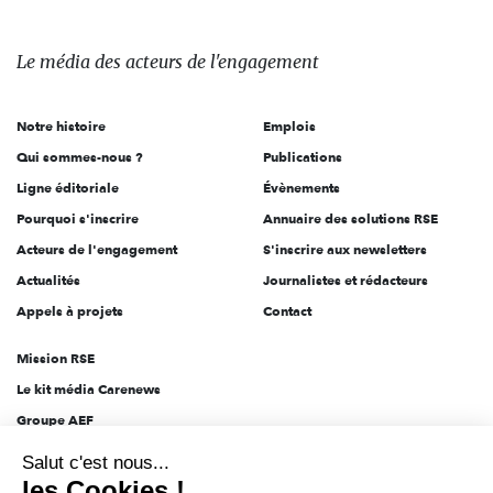
média
des
Le média
des acteurs
de l'engagement
acteurs
de
Notre histoire
Emplois
l'engagement
Qui sommes-nous ?
Publications
Ligne éditoriale
Évènements
Pourquoi s'inscrire
Annuaire des solutions RSE
Acteurs de l'engagement
S'inscrire aux newsletters
Actualités
Journalistes et rédacteurs
Appels à projets
Contact
Mission RSE
Le kit média Carenews
Groupe AEF
AEF info
Salut c'est nous...
Novethic
les Cookies !