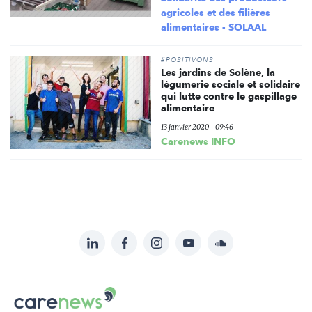
agricoles et des filières
alimentaires - SOLAAL
#POSITIVONS
Les jardins de Solène, la
légumerie sociale et solidaire
qui lutte contre le gaspillage
alimentaire
13 janvier 2020 - 09:46
Carenews INFO
LinkedIn
Facebook
Instagram
YouTube
Soundcloud
Suivez-
nous
Carenews,
sur:
Le