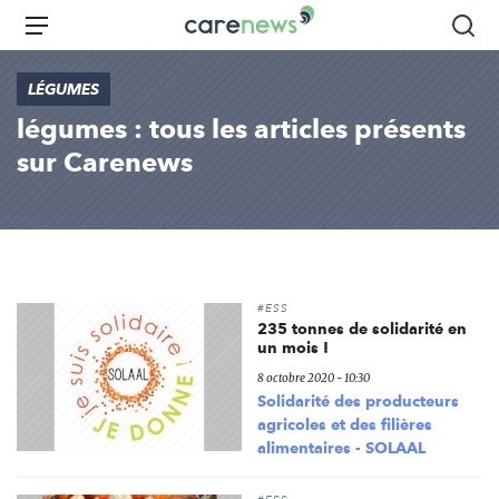
Aller
Carenews,
Menu
Rec
au
Le
contenu
média
LÉGUMES
principal
des
légumes : tous les articles présents
acteurs
de
sur Carenews
l'engagement
#ESS
235 tonnes de solidarité en
un mois !
8 octobre 2020 - 10:30
Solidarité des producteurs
agricoles et des filières
alimentaires - SOLAAL