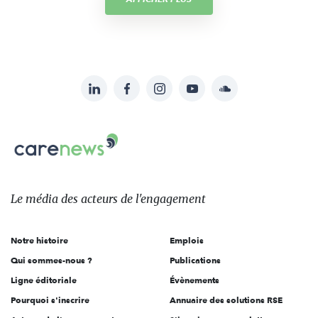
LinkedIn
Facebook
Instagram
YouTube
Soundcloud
Suivez-
nous
Carenews,
sur:
Le
média
des
Le média
des acteurs
de l'engagement
acteurs
de
Notre histoire
Emplois
l'engagement
Qui sommes-nous ?
Publications
Ligne éditoriale
Évènements
Pourquoi s'inscrire
Annuaire des solutions RSE