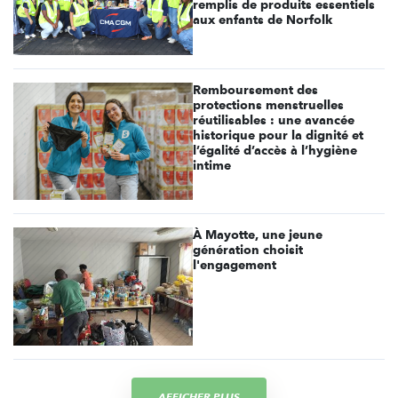
remplis de produits essentiels
aux enfants de Norfolk
Remboursement des
protections menstruelles
réutilisables : une avancée
historique pour la dignité et
l’égalité d’accès à l’hygiène
intime
À Mayotte, une jeune
génération choisit
l'engagement
AFFICHER PLUS