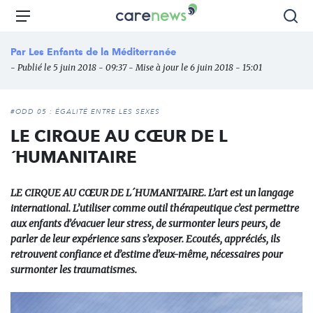
Aller
Carenews,
Menu
Rec
au
Le
contenu
média
Par
Les Enfants de la Méditerranée
principal
des
- Publié le 5 juin 2018 - 09:37 - Mise à jour le 6 juin 2018 - 15:01
acteurs
de
l'engagement
#ODD 05 : ÉGALITÉ ENTRE LES SEXES
LE CIRQUE AU CŒUR DE L
´HUMANITAIRE
LE CIRQUE AU CŒUR DE L´HUMANITAIRE. L’art est un langage
international. L’utiliser comme outil thérapeutique c’est permettre
aux enfants d’évacuer leur stress, de surmonter leurs peurs, de
parler de leur expérience sans s’exposer. Ecoutés, appréciés, ils
retrouvent confiance et d’estime d’eux-même, nécessaires pour
surmonter les traumatismes.