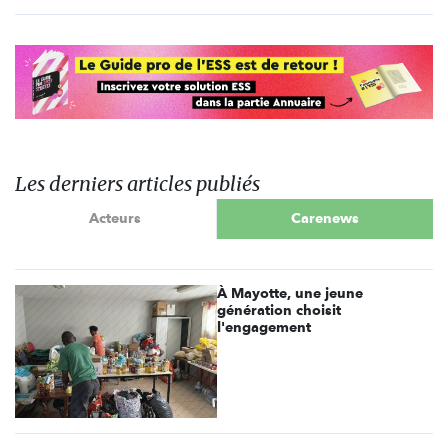
Les derniers articles publiés
Acteurs
Carenews
À Mayotte, une jeune
génération choisit
l'engagement