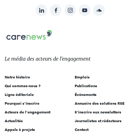
LinkedIn
Facebook
Instagram
YouTube
Soundcloud
Suivez-
nous
Carenews,
sur:
Le
média
des
Le média
des acteurs
de l'engagement
acteurs
de
Notre histoire
Emplois
l'engagement
Qui sommes-nous ?
Publications
Ligne éditoriale
Évènements
Pourquoi s'inscrire
Annuaire des solutions RSE
Acteurs de l'engagement
S'inscrire aux newsletters
Actualités
Journalistes et rédacteurs
Appels à projets
Contact