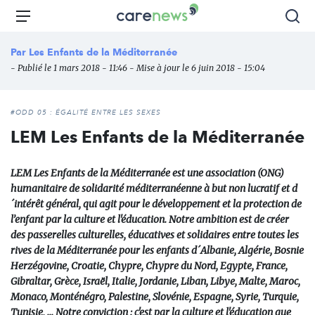
Aller
Carenews,
Menu
Rec
au
Le
contenu
média
Par
Les Enfants de la Méditerranée
principal
des
- Publié le 1 mars 2018 - 11:46 - Mise à jour le 6 juin 2018 - 15:04
acteurs
de
l'engagement
#ODD 05 : ÉGALITÉ ENTRE LES SEXES
LEM Les Enfants de la Méditerranée
LEM Les Enfants de la Méditerranée est une association (ONG)
humanitaire de solidarité méditerranéenne à but non lucratif et d
´intérêt général, qui agit pour le développement et la protection de
l’enfant par la culture et l'éducation. Notre ambition est de créer
des passerelles culturelles, éducatives et solidaires entre toutes les
rives de la Méditerranée pour les enfants d´Albanie, Algérie, Bosnie
Herzégovine, Croatie, Chypre, Chypre du Nord, Egypte, France,
Gibraltar, Grèce, Israël, Italie, Jordanie, Liban, Libye, Malte, Maroc,
Monaco, Monténégro, Palestine, Slovénie, Espagne, Syrie, Turquie,
Tunisie, ... Notre conviction : c'est par la culture et l'éducation que