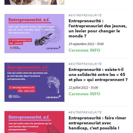
#ENTREPRENEURITÉ
Entrepreneurité :
l’entrepreneuriat des jeunes,
un levier pour changer le
monde ?
29 septembre 2022 - 17:00
Carenews INFO
#ENTREPRENEURITÉ
Entrepreneurité : existe-t-il
une solidarité entre les « 45
et plus » qui entreprennent ?
22 juillet 2022 - 15:00
Carenews INFO
#ENTREPRENEURITÉ
Entrepreneurité : faire rimer
entrepreneuriat avec
handicap, c’est possible !