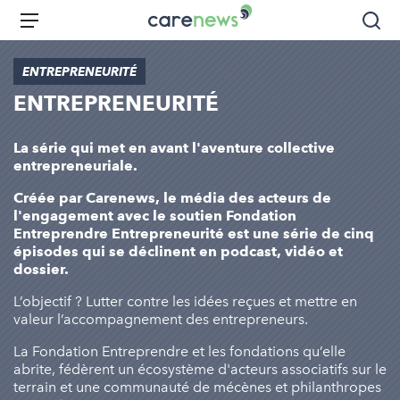
Aller
Carenews,
Menu
Rec
au
Le
contenu
média
ENTREPRENEURITÉ
principal
des
ENTREPRENEURITÉ
acteurs
de
l'engagement
La série qui met en avant l'aventure collective
entrepreneuriale.
Créée par Carenews, le média des acteurs de
l'engagement avec le soutien Fondation
Entreprendre
Entrepreneurité est une série de cinq
épisodes qui se déclinent en podcast, vidéo et
dossier.
L’objectif ? Lutter contre les idées reçues et mettre en
valeur l’accompagnement des entrepreneurs.
La Fondation Entreprendre et les fondations qu’elle
abrite, fédèrent un écosystème d'acteurs associatifs sur le
terrain et une communauté de mécènes et philanthropes