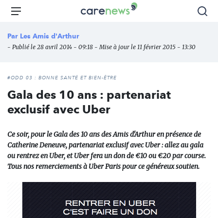
Aller
Carenews,
Menu
Rec
au
Le
contenu
média
Par
Les Amis d'Arthur
principal
des
- Publié le 28 avril 2014 - 09:18 - Mise à jour le 11 février 2015 - 13:30
acteurs
de
l'engagement
#ODD 03 : BONNE SANTÉ ET BIEN-ÊTRE
Gala des 10 ans : partenariat
exclusif avec Uber
Ce soir, pour le Gala des 10 ans des Amis d'Arthur en présence de
Catherine Deneuve, partenariat exclusif avec Uber : allez au gala
ou rentrez en Uber, et Uber fera un don de €10 ou €20 par course.
Tous nos remerciements à Uber Paris pour ce généreux soutien.