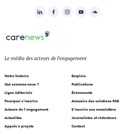
LinkedIn
Facebook
Instagram
YouTube
Soundcloud
Suivez-
nous
Carenews,
sur:
Le
média
des
Le média
des acteurs
de l'engagement
acteurs
de
Notre histoire
Emplois
l'engagement
Qui sommes-nous ?
Publications
Ligne éditoriale
Évènements
Pourquoi s'inscrire
Annuaire des solutions RSE
Acteurs de l'engagement
S'inscrire aux newsletters
Actualités
Journalistes et rédacteurs
Appels à projets
Contact