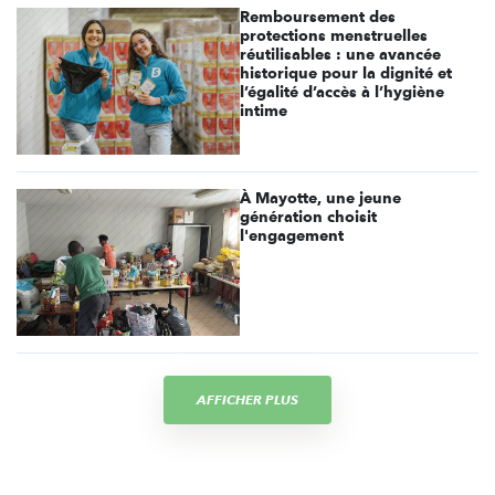
Remboursement des
protections menstruelles
réutilisables : une avancée
historique pour la dignité et
l’égalité d’accès à l’hygiène
intime
À Mayotte, une jeune
génération choisit
l'engagement
AFFICHER PLUS