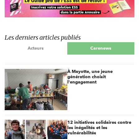
Les derniers articles publiés
Acteurs
Carenews
À Mayotte, une jeune
génération choisit
l'engagement
12 initiatives solidaires contre
les inégalités et les
vulnérabilités