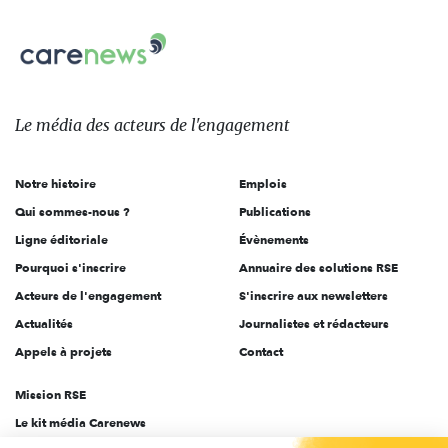
nous
Carenews,
sur:
Le
média
des
Le média
des acteurs
de l'engagement
acteurs
de
Notre histoire
Emplois
l'engagement
Qui sommes-nous ?
Publications
Ligne éditoriale
Évènements
Pourquoi s'inscrire
Annuaire des solutions RSE
Acteurs de l'engagement
S'inscrire aux newsletters
Actualités
Journalistes et rédacteurs
Appels à projets
Contact
Mission RSE
Le kit média Carenews