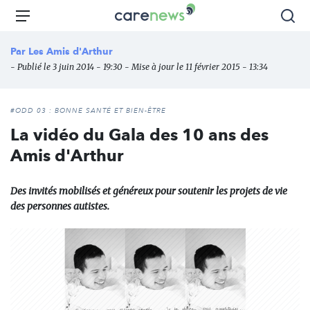
Aller
Carenews,
Menu
Rec
au
Le
contenu
média
Par
Les Amis d'Arthur
principal
des
- Publié le 3 juin 2014 - 19:30 - Mise à jour le 11 février 2015 - 13:34
acteurs
de
l'engagement
#ODD 03 : BONNE SANTÉ ET BIEN-ÊTRE
La vidéo du Gala des 10 ans des
Amis d'Arthur
Des invités mobilisés et généreux pour soutenir les projets de vie
des personnes autistes.