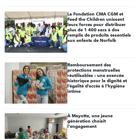
La Fondation CMA CGM et
Feed the Children unissent
leurs forces pour distribuer
plus de 1 400 sacs à dos
remplis de produits essentiels
aux enfants de Norfolk
Remboursement des
protections menstruelles
réutilisables : une avancée
historique pour la dignité et
l’égalité d’accès à l’hygiène
intime
À Mayotte, une jeune
génération choisit
l'engagement