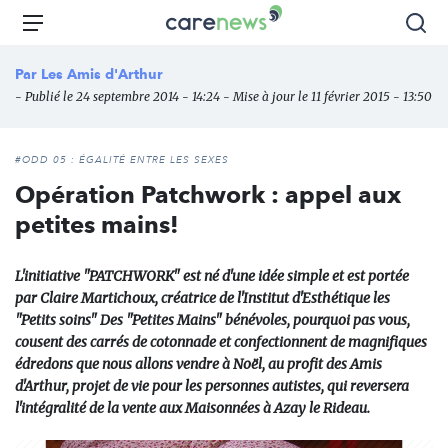
Aller
Carenews,
Menu
Rec
au
Le
contenu
média
Par
Les Amis d'Arthur
principal
des
- Publié le 24 septembre 2014 - 14:24 - Mise à jour le 11 février 2015 - 13:50
acteurs
de
l'engagement
#ODD 05 : ÉGALITÉ ENTRE LES SEXES
Opération Patchwork : appel aux
petites mains!
L'initiative "PATCHWORK" est né d'une idée simple et est portée
par Claire Martichoux, créatrice de l'Institut d'Esthétique les
"Petits soins" Des "Petites Mains" bénévoles, pourquoi pas vous,
cousent des carrés de cotonnade et confectionnent de magnifiques
édredons que nous allons vendre à Noël, au profit des Amis
d'Arthur, projet de vie pour les personnes autistes, qui reversera
l'intégralité de la vente aux Maisonnées à Azay le Rideau.