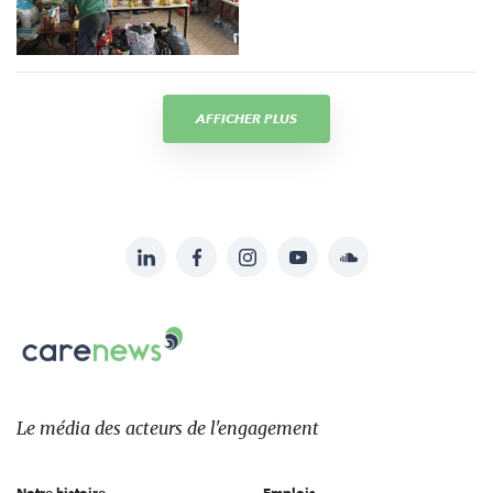
AFFICHER PLUS
LinkedIn
Facebook
Instagram
YouTube
Soundcloud
Suivez-
nous
Carenews,
sur:
Le
média
des
Le média
des acteurs
de l'engagement
acteurs
de
Notre histoire
Emplois