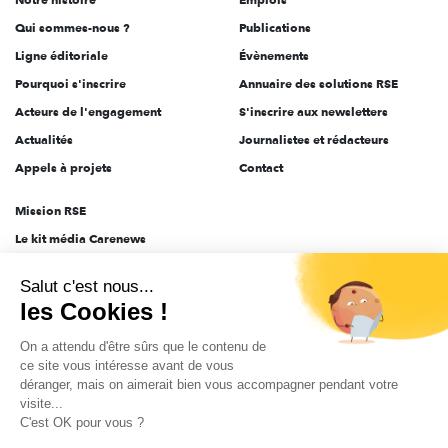
l'engagement
Qui sommes-nous ?
Publications
Ligne éditoriale
Évènements
Pourquoi s'inscrire
Annuaire des solutions RSE
Acteurs de l'engagement
S'inscrire aux newsletters
Actualités
Journalistes et rédacteurs
Appels à projets
Contact
Mission RSE
Le kit média Carenews
Groupe AEF
Salut c'est nous...
AEF info
les Cookies !
Novethic
On a attendu d'être sûrs que le contenu de
PRODURABLE
ce site vous intéresse avant de vous
Inclusiv Day
déranger, mais on aimerait bien vous accompagner pendant votre
visite...
C'est OK pour vous ?