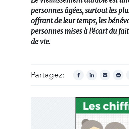
Le vieillissement durable est un
personnes âgées, surtout les plus
offrant de leur temps, les béné
personnes mises à l’écart du fait
de vie.
Partagez:
facebook
linkedin
mail
print