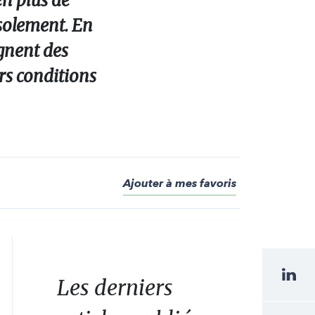
en plus de
’isolement. En
agnent des
urs conditions
Ajouter à mes favoris
Les derniers