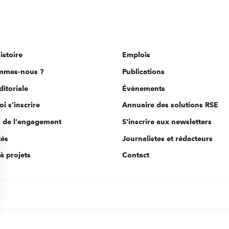
istoire
Emplois
mmes-nous ?
Publications
ditoriale
Évènements
i s'inscrire
Annuaire des solutions RSE
s de l'engagement
S'inscrire aux newsletters
tés
Journalistes et rédacteurs
à projets
Contact
s Options