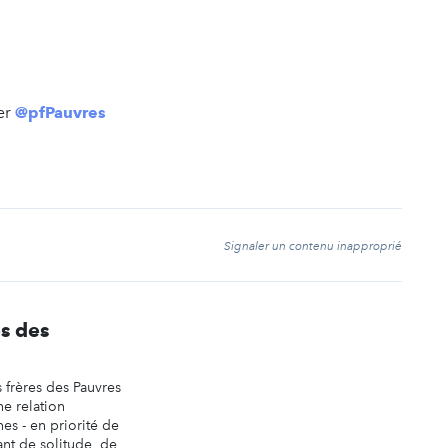
er
@pfPauvres
t
Signaler un contenu inapproprié
es des
s frères des Pauvres
e relation
es - en priorité de
ant de solitude, de