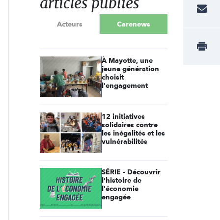
articles publiés
Acteurs
Carenews
À Mayotte, une
jeune génération
choisit
l'engagement
12 initiatives
solidaires contre
les inégalités et les
vulnérabilités
SÉRIE - Découvrir
l'histoire de
l'économie
engagée