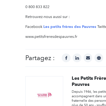
0 800 833 822
Retrouvez-nous aussi sur :
Facebook
Les petits frères des Pauvres
Twitt
www.petitsfreresdespauvres.fr
Partagez :
facebook
linkedin
mail
prin
Les Petits Frèr
Pauvres
Depuis 1946, les petit
accompagnent dans un
fraternelle des personn
plus de 50 ans - souffr