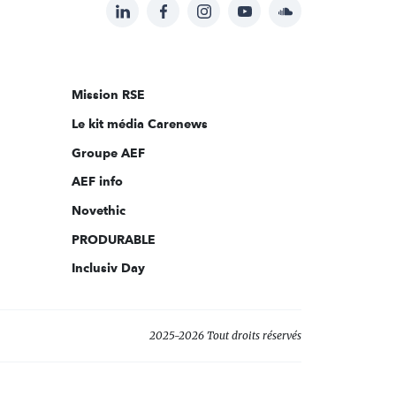
LinkedIn
Facebook
Instagram
YouTube
Soundcloud
Suivez-
nous
sur:
Mission RSE
Le kit média Carenews
Groupe AEF
AEF info
Novethic
PRODURABLE
Inclusiv Day
2025-2026 Tout droits réservés