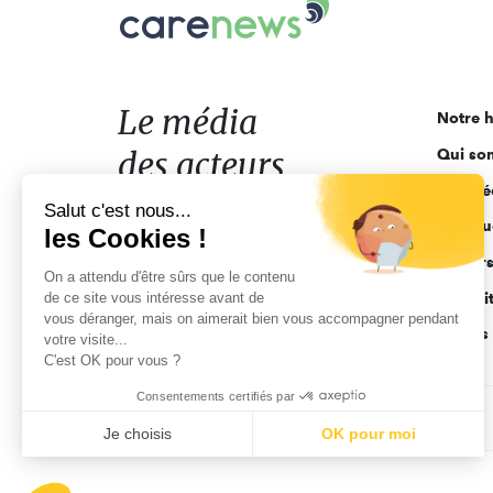
Carenews,
Le
média
des
acteurs
Le média
Notre h
de
des acteurs
Qui so
l'engagement
Ligne é
de l'engagement
Salut c'est nous...
Pourquo
les Cookies !
Acteur
On a attendu d'être sûrs que le contenu
de ce site vous intéresse avant de
Actuali
vous déranger, mais on aimerait bien vous accompagner pendant
Appels 
votre visite...
C'est OK pour vous ?
Consentements certifiés par
CGV
Données personnelles
Mentions légales
Je choisis
OK pour moi
Axeptio consent
Plateforme de Gestion du Consentement : Personnalisez vo