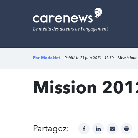
Aller
au
Carenews,
contenu
Le
principal
média
des
acteurs
de
l'engagement
Par
MadaNet
- Publié le 23 juin 2013 - 12:59 - Mise à jou
Mission 201
Partagez:
facebook
linkedin
mail
print