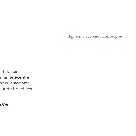
t
Signaler un contenu inapproprié
 Belo-sur-
r, un télécentre
iness, autonome
eur de bénéfices
daNet