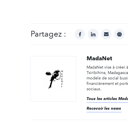
Partagez :
facebook
linkedin
mail
prin
MadaNet
MadaNet vise à créer à
Tsiribihina, Madagasca
modèle de social bus
financièrement et port
sociaux.
Tous les articles Ma
Recevoir les news