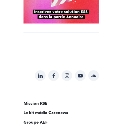
LinkedIn
Facebook
Instagram
YouTube
Soundcloud
Suivez-
nous
sur:
Mission RSE
Le kit média Carenews
Groupe AEF