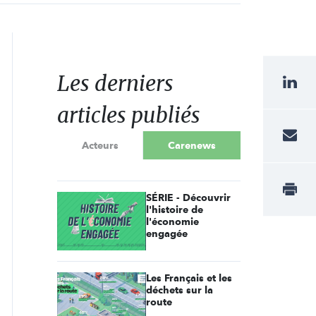
Les derniers
articles publiés
Acteurs
Carenews
SÉRIE - Découvrir
l'histoire de
l'économie
engagée
Les Français et les
déchets sur la
route